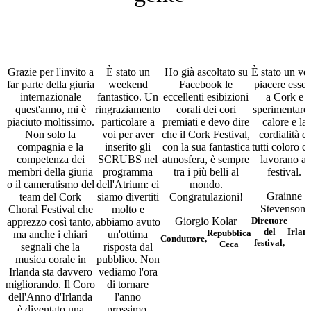
Grazie per l'invito a
È stato un
Ho già ascoltato su
È stato un ve
far parte della giuria
weekend
Facebook le
piacere esser
internazionale
fantastico. Un
eccellenti esibizioni
a Cork e
quest'anno, mi è
ringraziamento
corali dei cori
sperimentare 
piaciuto moltissimo.
particolare a
premiati e devo dire
calore e la
Non solo la
voi per aver
che il Cork Festival,
cordialità di
compagnia e la
inserito gli
con la sua fantastica
tutti coloro c
competenza dei
SCRUBS nel
atmosfera, è sempre
lavorano al
membri della giuria
programma
tra i più belli al
festival.
o il cameratismo del
dell'Atrium: ci
mondo.
Grainne
team del Cork
siamo divertiti
Congratulazioni!
Stevenson,
Choral Festival che
molto e
Giorgio Kolar
Direttore
apprezzo così tanto,
abbiamo avuto
del
Irlan
Repubblica
ma anche i chiari
un'ottima
Conduttore,
festival,
Ceca
segnali che la
risposta dal
musica corale in
pubblico. Non
Irlanda sta davvero
vediamo l'ora
migliorando. Il Coro
di tornare
dell'Anno d'Irlanda
l'anno
è diventato una
prossimo.