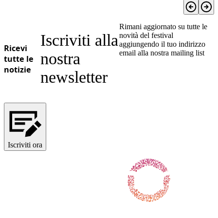
Rimani aggiornato su tutte le
Iscriviti alla
novità del festival
aggiungendo il tuo indirizzo
Ricevi
email alla nostra mailing list
nostra
tutte le
notizie
newsletter
Iscriviti ora
Seguici su Facebook
Seguici su X / Twitter
Seguici su Instagram
Seguici su Youtube
Seguici su TikTok