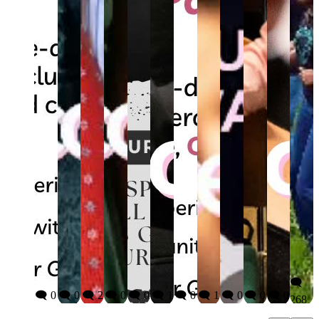
🗨️
🗨️ 0
🗨️ 0
🗨️ 2
🗨️ 0
🗨️ 0
🗨️ 1
🗨️ 0
🗨️ 1
🗨️ 0
🗨️ 0
🗨️ 0
268