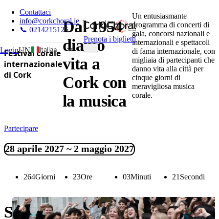
Contattaci
Un entusiasmante
info@corkchoral.ie
Dal 1954
programma di concerti di
📞 0214215125
gala, concorsi nazionali e
Prenota i biglietti
diamo
internazionali e spettacoli
Italian
Login
UN
di fama internazionale, con
Festival corale
vita a
migliaia di partecipanti che
internazionale
English
danno vita alla città per
di Cork
cinque giorni di
Cork con
Bulgarian
meravigliosa musica
Czech
corale.
la musica
Danish
German
Partecipare
Greek
Spanish
28 aprile 2027 ~ 2 maggio 2027
Estonian
French
264
Giorni
23
Ore
03
Minuti
20
Secondi
Hungarian
Polish
Scopri il Cork International Ch
Portuguese