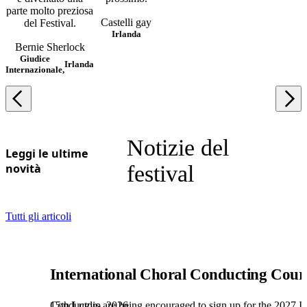
parte molto preziosa
Castelli gay
del Festival.
Irlanda
Bernie Sherlock
Giudice
Irlanda
Internazionale,
Notizie del
Leggi le ultime
novità
festival
Tutti gli articoli
International Choral Conducting Cour
15th Luglio, 2026
Conductors are being encouraged to sign up for the 2027 Int