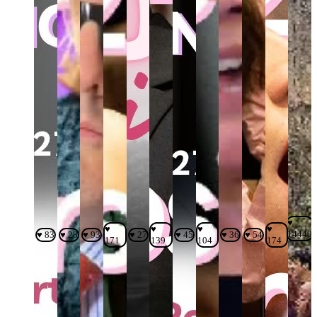
♥
♥
♥
♥
♥
14440
♥ 83
♥ 28
♥ 93
♥ 27
♥ 45
♥ 36
♥ 54
171
139
104
174