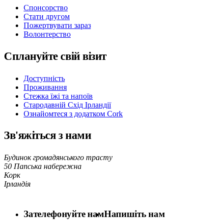
Спонсорство
Стати другом
Пожертвувати зараз
Волонтерство
Сплануйте свій візит
Доступність
Проживання
Стежка їжі та напоїв
Стародавній Схід Ірландії
Ознайомтеся з додатком Cork
Зв'яжіться з нами
Будинок громадянського трасту
50 Папська набережна
Корк
Ірландія
Зателефонуйте нам
Напишіть нам