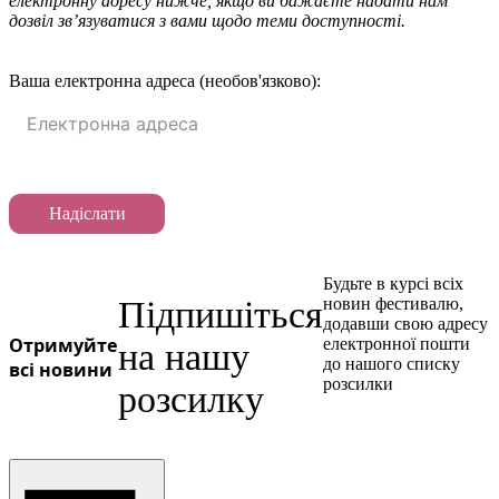
електронну адресу нижче, якщо ви бажаєте надати нам
дозвіл зв’язуватися з вами щодо теми доступності.
Ваша електронна адреса (необов'язково):
Надіслати
Будьте в курсі всіх
Підпишіться
новин фестивалю,
додавши свою адресу
Отримуйте
електронної пошти
на нашу
до нашого списку
всі новини
розсилки
розсилку