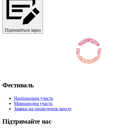
Підпишіться зараз
Слідкуйте за нами у Facebook
Слідкуйте за нами на X / Twitter
Підпишіться на нас в Instagram
Слідкуйте за нами на Youtube
Підпишіться на нас у TikTok
Фестиваль
Національна участь
Міжнародна участь
Заявки на проведення заходу
Підтримайте нас