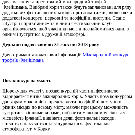
для змагання за престижний міжнародний трофей
Флейшмана. Відібрані хори також будуть заплановані для ряду
додаткових фестивальних заходів протягом тижня, включаючи
додаткові концерти, церковні та неофіційні виступи. Сеанс
«Зустріч і привітання» та нічний фестивальний клуб
організовуються, щоб учасники могли познайомитися один з
одним і зустрітися в дружній атмосфері.
Дедлайн подачі заявок: 31 жовтня 2018 року
Для отримання додаткової інформації:
Міжнародний конкурс
трофеїв Флейшмана
Позаконкурсна участь
Щороку для участі у позаконкурсній частині фестивалю
відбирається низка міжнародних хорів. Участь поза конкурсом
дає хорам можливість представляти неофіційні виступи в
різних місцях по всьому місту, маючи при цьому можливість
зустрітися з іншими хорами, побачити мальовничу сільську
місцевість Ірландії, відвідати деякі фестивальні заходи,
співати, спілкуватися та занурюватися. фестивальна
атмосфера тут, у Корку.