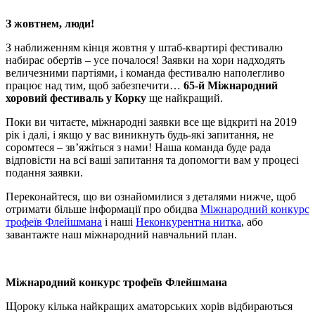
Portuguese
З жовтнем, люди!
З наближенням кінця жовтня у штаб-квартирі фестивалю
набирає обертів – усе почалося! Заявки на хори надходять
величезними партіями, і команда фестивалю наполегливо
працює над тим, щоб забезпечити…
65-й Міжнародний
хоровий фестиваль у Корку
ще найкращий.
Поки ви читаєте, міжнародні заявки все ще відкриті на 2019
рік і далі, і якщо у вас виникнуть будь-які запитання, не
соромтеся – зв’яжіться з нами! Наша команда буде рада
відповісти на всі ваші запитання та допомогти вам у процесі
подання заявки.
Переконайтеся, що ви ознайомилися з деталями нижче, щоб
отримати більше інформації про обидва
Міжнародний конкурс
трофеїв Флейшмана
і наші
Неконкурентна нитка
, або
завантажте наш міжнародний навчальний план.
Міжнародний конкурс трофеїв Флейшмана
Щороку кілька найкращих аматорських хорів відбираються