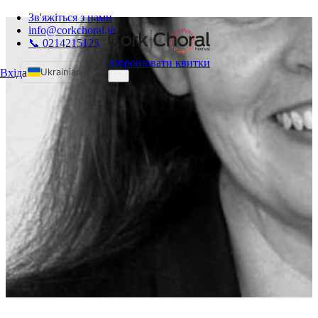
Зв'яжіться з нами
info@corkchoral.ie
📞 0214215125
Забронювати квитки
Ukrainian
Вхід
а
English
Bulgarian
Czech
Danish
German
Greek
Spanish
Estonian
French
Hungarian
Italian
Polish