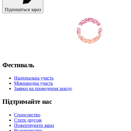
Підпишіться зараз
Слідкуйте за нами у Facebook
Слідкуйте за нами на X / Twitter
Підпишіться на нас в Instagram
Слідкуйте за нами на Youtube
Підпишіться на нас у TikTok
Фестиваль
Національна участь
Міжнародна участь
Заявки на проведення заходу
Підтримайте нас
Спонсорство
Стати другом
Пожертвувати зараз
Волонтерство