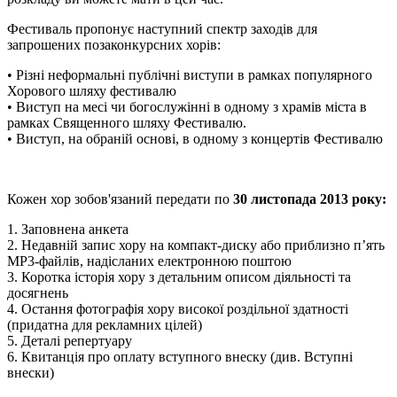
Фестиваль пропонує наступний спектр заходів для
запрошених позаконкурсних хорів:
• Різні неформальні публічні виступи в рамках популярного
Хорового шляху фестивалю
• Виступ на месі чи богослужінні в одному з храмів міста в
рамках Священного шляху Фестивалю.
• Виступ, на обраній основі, в одному з концертів Фестивалю
Кожен хор зобов'язаний передати по
30 листопада 2013 року:
1. Заповнена анкета
2. Недавній запис хору на компакт-диску або приблизно п’ять
MP3-файлів, надісланих електронною поштою
3. Коротка історія хору з детальним описом діяльності та
досягнень
4. Остання фотографія хору високої роздільної здатності
(придатна для рекламних цілей)
5. Деталі репертуару
6. Квитанція про оплату вступного внеску (див. Вступні
внески)