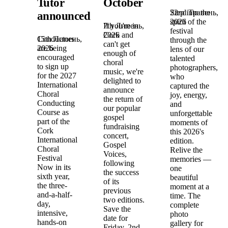
Tutor
October
22nd Травень,
Step into the
announced!
2026
spirit of the
7th Липень,
If you're in
festival
2026
Cork and
15th Липень,
Conductors
through the
can't get
2026
are being
lens of our
enough of
encouraged
talented
choral
to sign up
photographers,
music, we're
for the 2027
who
delighted to
International
captured the
announce
Choral
joy, energy,
the return of
Conducting
and
our popular
Course as
unforgettable
gospel
part of the
moments of
fundraising
Cork
this 2026's
concert,
International
edition.
Gospel
Choral
Relive the
Voices,
Festival
memories —
following
Now in its
one
the success
sixth year,
beautiful
of its
the three-
moment at a
previous
and-a-half-
time. The
two editions.
day,
complete
Save the
intensive,
photo
date for
hands-on
gallery for
Friday, 2nd