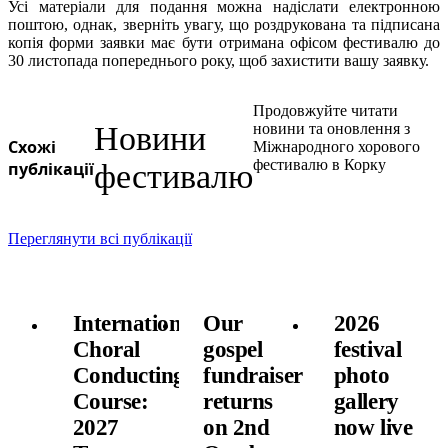
Усі матеріали для подання можна надіслати електронною
поштою, однак, зверніть увагу, що роздрукована та підписана
копія форми заявки має бути отримана офісом фестивалю до
30 листопада попереднього року, щоб захистити вашу заявку.
Продовжуйте читати
Новини
новини та оновлення з
Схожі
Міжнародного хорового
фестивалю в Корку
публікації
фестивалю
Переглянути всі публікації
International
Our
2026
Choral
gospel
festival
Conducting
fundraiser
photo
Course:
returns
gallery
2027
on 2nd
now live