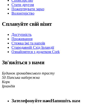
Спонсорство
Стати другом
Пожертвувати зараз
Волонтерство
Сплануйте свій візит
Доступність
Проживання
Стежка їжі та напоїв
Стародавній Схід Ірландії
Ознайомтеся з додатком Cork
Зв'яжіться з нами
Будинок громадянського трасту
50 Папська набережна
Корк
Ірландія
Зателефонуйте нам
Напишіть нам