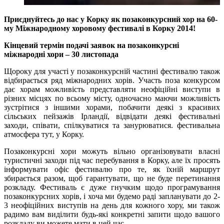
Приєднуйтесь до нас у Корку як позаконкурсний хор на 60-
му Міжнародному хоровому фестивалі в Корку 2014!
Кінцевий термін подачі заявок на позаконкурсні
міжнародні хори – 30 листопада
Щороку для участі у позаконкурсній частині фестивалю також
відбирається ряд міжнародних хорів. Участь поза конкурсом
дає хорам можливість представляти неофіційні виступи в
різних місцях по всьому місту, одночасно маючи можливість
зустрітися з іншими хорами, побачити деякі з красивих
сільських пейзажів Ірландії, відвідати деякі фестивальні
заходи, співати, спілкуватися та занурюватися. фестивальна
атмосфера тут, у Корку.
Позаконкурсні хори можуть вільно організовувати власні
туристичні заходи під час перебування в Корку, але їх просять
інформувати офіс фестивалю про те, як їхній маршрут
збирається разом, щоб гарантувати, що не буде перетинання
розкладу. Фестиваль є дуже гнучким щодо програмування
позаконкурсних хорів, і хоча ми будемо раді запланувати до 2-
3 неофіційних виступів на день для кожного хору, ми також
радимо вам виділити будь-які конкретні запити щодо вашого
розкладу ви можете мати в цей час.