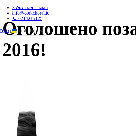
Зв'яжіться з нами
info@corkchoral.ie
📞 0214215125
Оголошено поза
Ukrainian
Вхід
а
English
2016!
Bulgarian
Czech
Danish
German
Greek
Spanish
Estonian
French
Hungarian
Italian
Polish