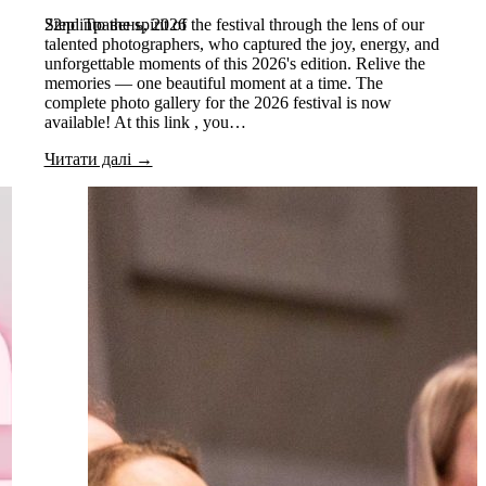
22nd Травень, 2026
Step into the spirit of the festival through the lens of our
talented photographers, who captured the joy, energy, and
unforgettable moments of this 2026's edition. Relive the
memories — one beautiful moment at a time. The
complete photo gallery for the 2026 festival is now
available! At this link , you…
Читати далі →