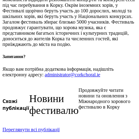
під час перебування в Корку. Окрім іноземних хорів, у
Фестивалі щорічно беруть участь до 100 дорослих, молоді та
шкільних хорів, які беруть участь у Національних конкурсах.
Загалом фестиваль збирає близько 5000 учасників. Фестиваль
продовжує гарантувати, що хорова музика, яка є
представником багатьох історичних і культурних традицій,
доноситься до жителів Корка та численних гостей, які
приїжджають до міста на подію.
Запитання?
Якщо вам потрібна додаткова інформація, надішліть
електронну адресу:
administrator@corkchoral.ie
Продовжуйте читати
Новини
новини та оновлення з
Схожі
Міжнародного хорового
фестивалю в Корку
публікації
фестивалю
Переглянути всі публікації