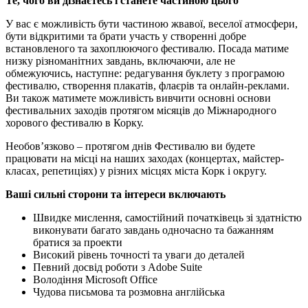
Те, чого ви дізнаєтесь і станете частиною цього
У вас є можливість бути частиною жвавої, веселої атмосфери,
бути відкритими та брати участь у створенні добре
встановленого та захоплюючого фестивалю. Посада матиме
низку різноманітних завдань, включаючи, але не
обмежуючись, наступне: редагування буклету з програмою
фестивалю, створення плакатів, флаєрів та онлайн-реклами.
Ви також матимете можливість вивчити основні основи
фестивальних заходів протягом місяців до Міжнародного
хорового фестивалю в Корку.
Необов’язково – протягом днів Фестивалю ви будете
працювати на місці на наших заходах (концертах, майстер-
класах, репетиціях) у різних місцях міста Корк і округу.
Ваші сильні сторони та інтереси включають
Швидке мислення, самостійний початківець зі здатністю
виконувати багато завдань одночасно та бажанням
братися за проекти
Високий рівень точності та уваги до деталей
Певний досвід роботи з Adobe Suite
Володіння Microsoft Office
Чудова письмова та розмовна англійська