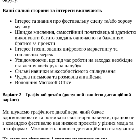
Ваші сильні сторони та інтереси включають
Інтерес та знання про фестивальну сцену та/або хорову
музику
Швидке мислення, самостійний початківець зі здатністю
виконувати багато завдань одночасно та бажанням
братися за проекти
Інтерес і певні знання цифрового маркетингу та
соціальних мереж
Усвідомлюючи, що під час роботи на заходах необхідне
ставлення «всіх рук на палубу».
Сильні навички міжособистісного спілкування
Чудова письмова та розмовна англійська
Володіння Microsoft Office
Варіант 2 – Графічний дизайн (доступний повністю дистанційний
варіант)
Ми шукаємо графічного дизайнера, який бажає
вдосконалювати та розвивати свої творчі навички, працюючи
з командою фестивалю над низкою проектів у різних медіа та
платформах. Можливість повного дистанційного стажування.