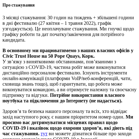
Про стажування
3 місяці стажування: 30 годин на тиждень + збільшені години
в дні фестивалю (27 квітня – 1 травня 2022), графік
узгоджується). Це неоплачуване стажування. Ми гнучкі щодо
графіку роботи та дат початку/закінчення для потрібного
кандидата.
В основному ми працюватимемо з наших власних офісів у
Civic Trust House на 50 Pope Quays, Корк.
У зв’язку з винятковими обставинами, пов’язаними з
ситуацією з COVID-19, частина робіт може виконуватися
дистанційно персоналом фестивалю. Існують інструменти
онлайн-комунікації (платформи VoIP/веб-конференцій, чати,
сховища знань тощо), щоб гарантувати, що робота може
виконуватися командою, а ви отримуєте належну та своєчасну
підтримку та відгуки.
Потрібне використання власного
ноутбука та підключення до Інтернету (не надається).
Здоров’я та безпека нашого персоналу та всіх, хто відвідає
захід наступного року, є нашим пріоритетом номер один.
Ми
просимо вас дотримуватися місцевих правил щодо
COVID-19 і вказівок щодо охорони здоров’я, які діють під
час стажування.
тут
ви можете дізнатися більше про заходи