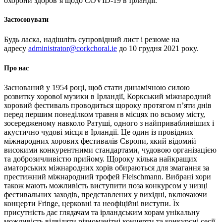
охорони здоров’я щодо COVID-19 в Ірландії.
Застосовувати
Будь ласка, надішліть супровідний лист і резюме на
адресу
administrator@corkchoral.ie
до 10 грудня 2021 року.
Про нас
Заснований у 1954 році, щоб стати динамічною силою
розвитку хорової музики в Ірландії, Коркський міжнародний
хоровий фестиваль проводиться щороку протягом п’яти днів
перед першим понеділком травня в місцях по всьому місту,
зосередженому навколо Ратуші, одного з найпривабливіших і
акустично чудові місця в Ірландії. Це один із провідних
міжнародних хорових фестивалів Європи, який відомий
високими конкурентними стандартами, чудовою організацією
та доброзичливістю прийому. Щороку кілька найкращих
аматорських міжнародних хорів обираються для змагання за
престижний міжнародний трофей Fleischmann. Вибрані хори
також мають можливість виступити поза конкурсом у низці
фестивальних заходів, представлених у вихідні, включаючи
концерти Fringe, церковні та неофіційні виступи. Їх
присутність дає глядачам та ірландським хорам унікальну
можливість відвідати різноманітні концерти та конкурсні сесії