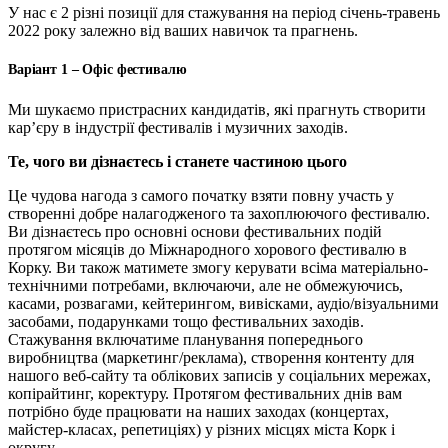
У нас є 2 різні позиції для стажування на період січень-травень
2022 року залежно від ваших навичок та прагнень.
Варіант 1 – Офіс фестивалю
Ми шукаємо пристрасних кандидатів, які прагнуть створити
кар’єру в індустрії фестивалів і музичних заходів.
Те, чого ви дізнаєтесь і станете частиною цього
Це чудова нагода з самого початку взяти повну участь у
створенні добре налагодженого та захоплюючого фестивалю.
Ви дізнаєтесь про основні основи фестивальних подій
протягом місяців до Міжнародного хорового фестивалю в
Корку. Ви також матимете змогу керувати всіма матеріально-
технічними потребами, включаючи, але не обмежуючись,
касами, розвагами, кейтерингом, вивісками, аудіо/візуальними
засобами, подарунками тощо фестивальних заходів.
Стажування включатиме планування попереднього
виробництва (маркетинг/реклама), створення контенту для
нашого веб-сайту та облікових записів у соціальних мережах,
копірайтинг, коректуру. Протягом фестивальних днів вам
потрібно буде працювати на наших заходах (концертах,
майстер-класах, репетиціях) у різних місцях міста Корк і
округу.