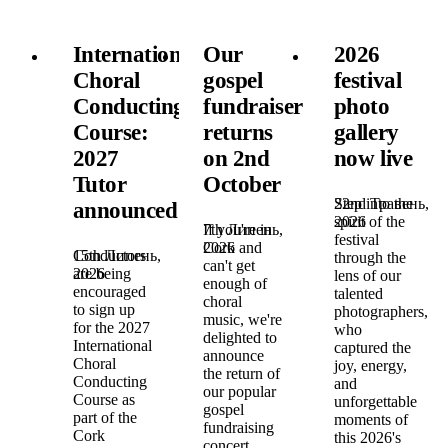
International
Our
2026
Choral
gospel
festival
Conducting
fundraiser
photo
Course:
returns
gallery
2027
on 2nd
now live
Tutor
October
22nd Травень,
Step into the
announced!
2026
spirit of the
7th Липень,
If you're in
festival
2026
Cork and
15th Липень,
Conductors
through the
can't get
2026
are being
lens of our
enough of
encouraged
talented
choral
to sign up
photographers,
music, we're
for the 2027
who
delighted to
International
captured the
announce
Choral
joy, energy,
the return of
Conducting
and
our popular
Course as
unforgettable
gospel
part of the
moments of
fundraising
Cork
this 2026's
concert,