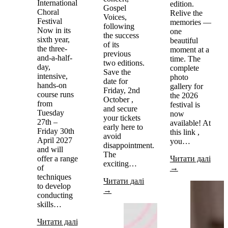
International
edition.
Gospel
Choral
Relive the
Voices,
Festival
memories —
following
Now in its
one
the success
sixth year,
beautiful
of its
the three-
moment at a
previous
and-a-half-
time. The
two editions.
day,
complete
Save the
intensive,
photo
date for
hands-on
gallery for
Friday, 2nd
course runs
the 2026
October ,
from
festival is
and secure
Tuesday
now
your tickets
27th –
available! At
early here to
Friday 30th
this link ,
avoid
April 2027
you…
disappointment.
and will
The
offer a range
Читати далі
exciting…
of
→
techniques
Читати далі
to develop
→
conducting
skills…
Читати далі