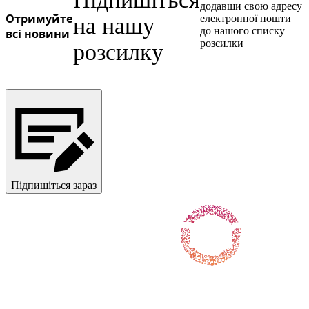
додавши свою адресу
Отримуйте
електронної пошти
на нашу
до нашого списку
всі новини
розсилки
розсилку
Підпишіться зараз
Слідкуйте за нами у Facebook
Слідкуйте за нами на X / Twitter
Підпишіться на нас в Instagram
Слідкуйте за нами на Youtube
Підпишіться на нас у TikTok