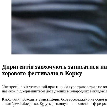
Диригентів заохочують записатися н
хорового фестивалю в Корку
Уже третій рік інтенсивний практичний курс триває три з пол
навичок під керівництвом досвідчених міжнародних викладачі
Курс, який проходить
у місті Корк
, буде зосереджено на основн
ансамблем і лідерство. Будуть розглянуті інші ключові сфери р