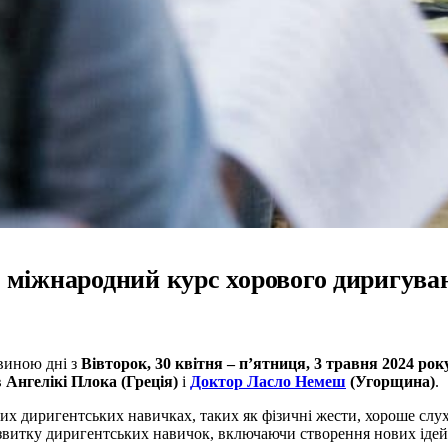
а міжнародний курс хорового диригува
овиною дні з
Вівторок, 30 квітня – п’ятниця, 3 травня 2024 рок
в
Ангелікі Плока (Греція)
і
Доктор Ласло Немеш
(Угорщина)
.
их диригентських навичках, таких як фізичні жести, хороше слуха
озвитку диригентських навичок, включаючи створення нових ідей 