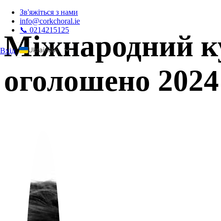
Зв'яжіться з нами
info@corkchoral.ie
📞 0214215125
Міжнародний ку
Ukrainian
Вхід
а
English
оголошено 2024
Bulgarian
Czech
Danish
German
Greek
Spanish
Estonian
French
Hungarian
Italian
Polish