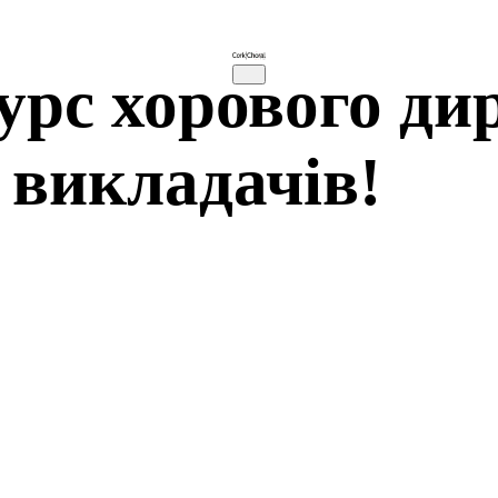
рс хорового ди
 викладачів!