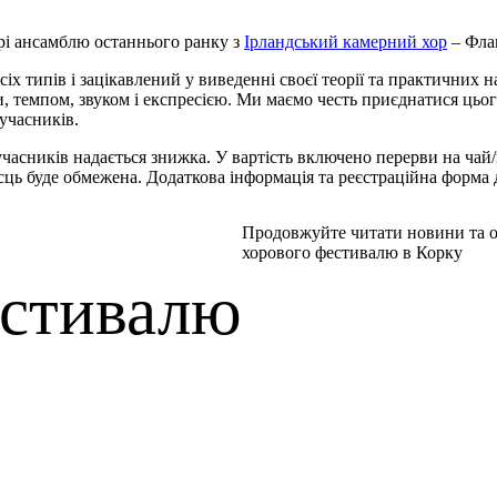
рі ансамблю останнього ранку з
Ірландський камерний хор
– Флаг
іх типів і зацікавлений у виведенні своєї теорії та практичних 
темпом, звуком і експресією. Ми маємо честь приєднатися цього
учасників.
-учасників надається знижка. У вартість включено перерви на ча
місць буде обмежена. Додаткова інформація та реєстраційна форма
Продовжуйте читати новини та 
хорового фестивалю в Корку
стивалю