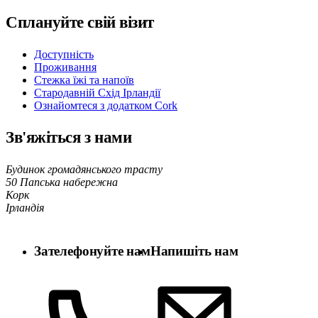
Сплануйте свій візит
Доступність
Проживання
Стежка їжі та напоїв
Стародавній Схід Ірландії
Ознайомтеся з додатком Cork
Зв'яжіться з нами
Будинок громадянського трасту
50 Папська набережна
Корк
Ірландія
Зателефонуйте нам
Напишіть нам