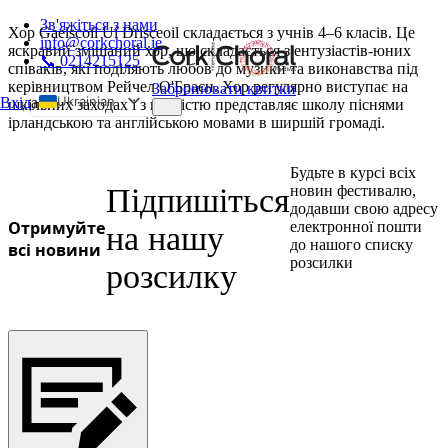
Зв'яжіться з нами
Хор Gaelscoil Uí Drisceoil складається з учнів 4–6 класів. Це
info@corkchoral.ie
яскравий змішаний хор, що складається з ентузіастів-юних
📞 0214215125
співаків, які поділяють любов до музики та виконавства під
керівництвом Рейчел О'Браєн. Хор регулярно виступає на
Забронювати квитки
Ukrainian
Вхід
а
шкільних заходах і з гордістю представляє школу піснями
ірландською та англійською мовами в ширшій громаді.
English
Bulgarian
Будьте в курсі всіх
Czech
Підпишіться
новин фестивалю,
додавши свою адресу
Danish
Отримуйте
електронної пошти
на нашу
до нашого списку
German
всі новини
розсилки
розсилку
Greek
Spanish
Estonian
French
Hungarian
Italian
Polish