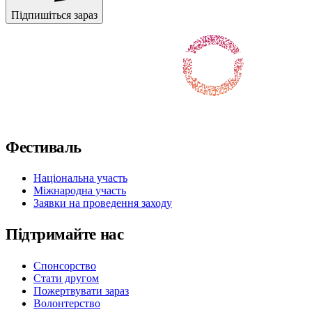
Підпишіться зараз
Portuguese
Слідкуйте за нами у Facebook
Слідкуйте за нами на X / Twitter
Підпишіться на нас в Instagram
Слідкуйте за нами на Youtube
Підпишіться на нас у TikTok
Фестиваль
Національна участь
Міжнародна участь
Заявки на проведення заходу
Підтримайте нас
Спонсорство
Стати другом
Пожертвувати зараз
Волонтерство