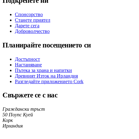
Подкрепете ни
Спонсорство
Станете приятел
Дарете сега
Доброволчество
Планирайте посещението си
Достъпност
Настаняване
Пътека за храна и напитки
Древният Изток на Ирландия
Разгледайте приложението Cork
Свържете се с нас
Граждански тръст
50 Поупс Куей
Корк
Ирландия