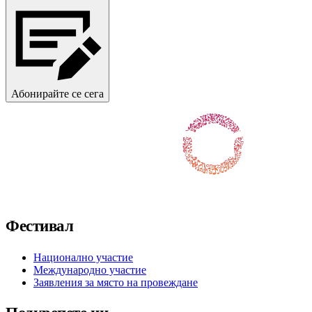
Абонирайте се сега
Последвайте ни във Facebook
Последвайте ни в X / Twitter
Последвайте ни в Instagram
Последвайте ни в YouTube
Последвайте ни в TikTok
Фестивал
Национално участие
Международно участие
Заявления за място на провеждане