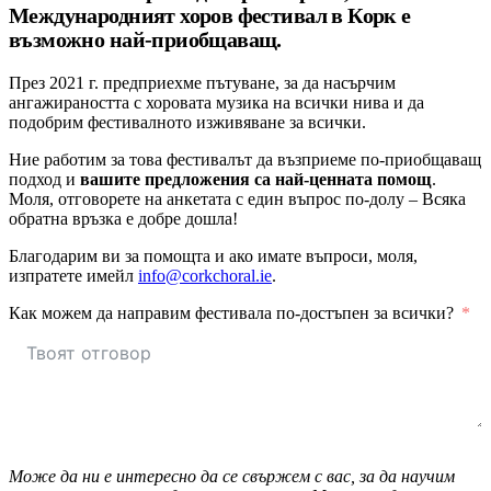
Международният хоров фестивал в Корк е
възможно най-приобщаващ.
През 2021 г. предприехме пътуване, за да насърчим
ангажираността с хоровата музика на всички нива и да
подобрим фестивалното изживяване за всички.
Ние работим за това фестивалът да възприеме по-приобщаващ
подход и
вашите предложения са най-ценната помощ
.
Моля, отговорете на анкетата с един въпрос по-долу – Всяка
обратна връзка е добре дошла!
Благодарим ви за помощта и ако имате въпроси, моля,
изпратете имейл
info@corkchoral.ie
.
Как можем да направим фестивала по-достъпен за всички?
Може да ни е интересно да се свържем с вас, за да научим