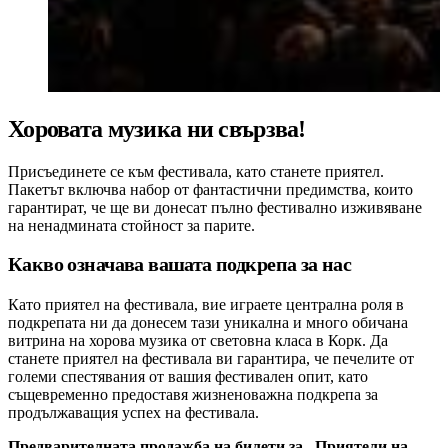
Хоровата музика ни свързва!
Присъединете се към фестивала, като станете приятел.
Пакетът включва набор от фантастични предимства, които
гарантират, че ще ви донесат пълно фестивално изживяване
на ненадмината стойност за парите.
Какво означава вашата подкрепа за нас
Като приятел на фестивала, вие играете централна роля в
подкрепата ни да донесем тази уникална и много обичана
витрина на хорова музика от световна класа в Корк. Да
станете приятел на фестивала ви гарантира, че печелите от
големи спестявания от вашия фестивален опит, като
същевременно предоставя жизненоважна подкрепа за
продължаващия успех на фестивала.
Предварителната продажба на билети за „Приятели на