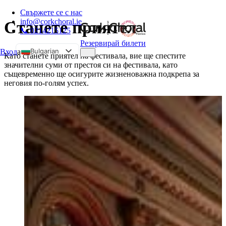
Свържете се с нас
info@corkchoral.ie
Станете приятел
📞 0214215125
Резервирай билети
Bulgarian
Вход
а
Като станете приятел на фестивала, вие ще спестите
значителни суми от престоя си на фестивала, като
English
същевременно ще осигурите жизненоважна подкрепа за
Czech
неговия по-голям успех.
Danish
German
Greek
Spanish
Estonian
French
Hungarian
Italian
Polish
Portuguese