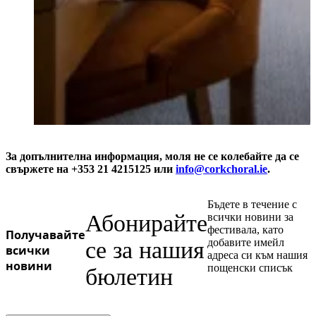
За допълнителна информация, моля не се колебайте да се
свържете на +353 21 4215125 или
info@corkchoral.ie
.
Бъдете в течение с
Абонирайте
всички новини за
фестивала, като
Получавайте
добавите имейл
се за нашия
всички
адреса си към нашия
новини
пощенски списък
бюлетин