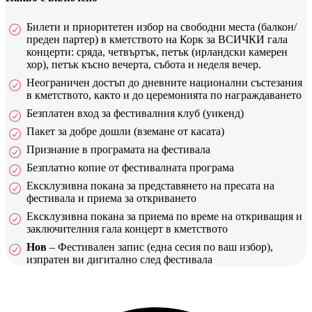
Билети и приоритетен избор на свободни места (балкон/
преден партер) в кметството на Корк за ВСИЧКИ гала
концерти: сряда, четвъртък, петък (ирландски камерен
хор), петък късно вечерта, събота и неделя вечер.
Неограничен достъп до дневните национални състезания
в кметството, както и до церемонията по награждаването
Безплатен вход за фестивалния клуб (уикенд)
Пакет за добре дошли (вземане от касата)
Признание в програмата на фестивала
Безплатно копие от фестивалната програма
Ексклузивна покана за представянето на пресата на
фестивала и приема за откриването
Ексклузивна покана за приема по време на откриващия и
заключителния гала концерт в кметството
Нов
– Фестивален запис (една сесия по ваш избор),
изпратен ви дигитално след фестивала