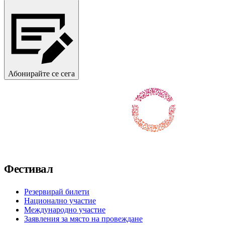
Абонирайте се сега
Последвайте ни във Facebook
Последвайте ни в X / Twitter
Последвайте ни в Instagram
Последвайте ни в YouTube
Последвайте ни в TikTok
Фестивал
Резервирай билети
Национално участие
Международно участие
Заявления за място на провеждане