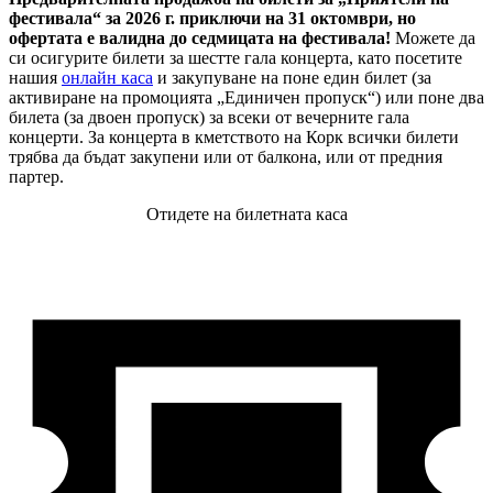
фестивала“ за 2026 г. приключи на 31 октомври, но
офертата е валидна до седмицата на фестивала!
Можете да
си осигурите билети за шестте гала концерта, като посетите
нашия
онлайн каса
и закупуване на поне един билет (за
активиране на промоцията „Единичен пропуск“) или поне два
билета (за двоен пропуск) за всеки от вечерните гала
концерти. За концерта в кметството на Корк всички билети
трябва да бъдат закупени или от балкона, или от предния
партер.
Отидете на билетната каса