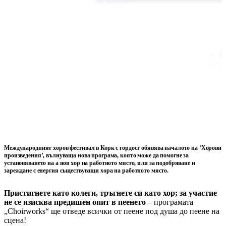
Международният хоров фестивал в Корк с гордост обявява началото на ‘
Хорови
произведения’
, вълнуваща нова програма, която може да помогне за
установяването на a
нов хор на работното място,
или за подобряване и
зареждане с енергия
съществуващи хора на работното място.
Пристигнете като колеги, тръгнете си като хор; за участие
не се изисква предишен опит в пеенето
– програмата
„Choirworks“ ще отведе всички от пеене под душа до пеене на
сцена!