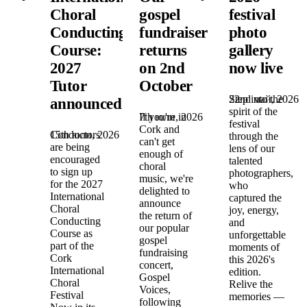
Choral
gospel
festival
Conducting
fundraiser
photo
Course:
returns
gallery
2027
on 2nd
now live
Tutor
October
22nd май, 2026
Step into the
announced!
spirit of the
7th юли, 2026
If you're in
festival
Cork and
15th юли, 2026
Conductors
through the
can't get
are being
lens of our
enough of
encouraged
talented
choral
to sign up
photographers,
music, we're
for the 2027
who
delighted to
International
captured the
announce
Choral
joy, energy,
the return of
Conducting
and
our popular
Course as
unforgettable
gospel
part of the
moments of
fundraising
Cork
this 2026's
concert,
International
edition.
Gospel
Choral
Relive the
Voices,
Festival
memories —
following