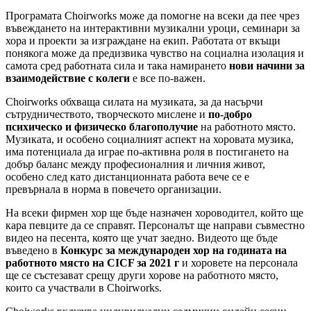
Програмата Choirworks може да помогне на всеки да пее чрез
въвеждането на интерактивни музикални уроци, семинари за
хора и проекти за изграждане на екип. Работата от вкъщи
понякога може да предизвика чувство на социална изолация и
самота сред работната сила и така намирането
нови начини за
взаимодействие с колеги
е все по-важен.
Choirworks обхваща силата на музиката, за да насърчи
сътрудничеството, творческото мислене и
по-добро
психическо и физическо благополучие
на работното място.
Музиката, и особено социалният аспект на хоровата музика,
има потенциала да играе по-активна роля в постигането на
добър баланс между професионалния и личния живот,
особено след като дистанционната работа вече се е
превърнала в норма в повечето организации.
На всеки фирмен хор ще бъде назначен хороводител, който ще
кара певците да се справят. Персоналът ще направи съвместно
видео на песента, която ще учат заедно. Видеото ще бъде
въведено в
Конкурс за международен хор на годината на
работното място на CICF за 2021 г
и хоровете на персонала
ще се състезават срещу други хорове на работното място,
които са участвали в Choirworks.