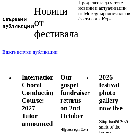
Продължете да четете
Новини
новини и актуализации
от Международния хоров
Свързани
фестивал в Корк
от
публикации
фестивала
Вижте всички публикации
International
Our
2026
Choral
gospel
festival
Conducting
fundraiser
photo
Course:
returns
gallery
2027
on 2nd
now live
Tutor
October
22nd май, 2026
Step into the
announced!
spirit of the
7th юли, 2026
If you're in
festival