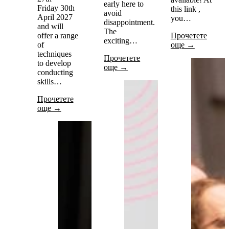
early here to
Friday 30th
this link ,
avoid
April 2027
you…
disappointment.
and will
The
offer a range
Прочетете
exciting…
of
още →
techniques
Прочетете
to develop
още →
conducting
skills…
Прочетете
още →