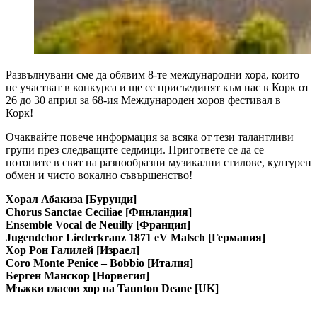
Развълнувани сме да обявим 8-те международни хора, които
не участват в конкурса и ще се присъединят към нас в Корк от
26 до 30 април за 68-ия Международен хоров фестивал в
Корк!
Очаквайте повече информация за всяка от тези талантливи
групи през следващите седмици. Пригответе се да се
потопите в свят на разнообразни музикални стилове, културен
обмен и чисто вокално съвършенство!
Хорал Абакиза [Бурунди]
Chorus Sanctae Ceciliae [Финландия]
Ensemble Vocal de Neuilly [Франция]
Jugendchor Liederkranz 1871 eV Malsch [Германия]
Хор Рон Галилей [Израел]
Coro Monte Penice – Bobbio [Италия]
Берген Манскор [Норвегия]
Мъжки гласов хор на Taunton Deane [UK]