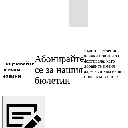
Бъдете в течение с
Абонирайте
всички новини за
фестивала, като
Получавайте
добавите имейл
се за нашия
всички
адреса си към нашия
новини
пощенски списък
бюлетин