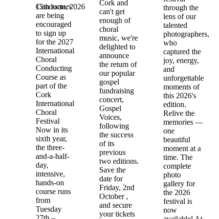
Cork and
15th юли, 2026
Conductors
through the
can't get
are being
lens of our
enough of
encouraged
talented
choral
to sign up
photographers,
music, we're
for the 2027
who
delighted to
International
captured the
announce
Choral
joy, energy,
the return of
Conducting
and
our popular
Course as
unforgettable
gospel
part of the
moments of
fundraising
Cork
this 2026's
concert,
International
edition.
Gospel
Choral
Relive the
Voices,
Festival
memories —
following
Now in its
one
the success
sixth year,
beautiful
of its
the three-
moment at a
previous
and-a-half-
time. The
two editions.
day,
complete
Save the
intensive,
photo
date for
hands-on
gallery for
Friday, 2nd
course runs
the 2026
October ,
from
festival is
and secure
Tuesday
now
your tickets
27th –
available! At