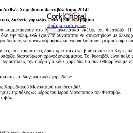
60ο Διεθνές Χορωδιακό Φεστιβάλ Κορκ 2014!
κές διεθνείς χορωδίες είναι η 30η Νοεμβρίου
Κράτηση εισιτηρίων
α να συμμετάσχουν στο Μη Διαγωνιστικό σκέλος του Φεστιβάλ. Η μ
όλη την πόλη, ενώ έχουν τη δυνατότητα να συναντηθούν με άλλες χορ
αγουδήσουν, να συναναστραφούν και να απολαύσουν η ατμόσφαιρα το
ς δικές τους τουριστικές δραστηριότητες ενώ βρίσκονται στο Κορκ, 
θα υπάρξει διασταύρωση χρονοδιαγράμματος. Το Φεστιβάλ είναι πολύ
 παραστάσεις την ημέρα για κάθε χορωδία, θα σας ενθαρρύνουμε επ
ισκέπτες μη διαγωνιστικών χορωδιών:
λούς Χορωδιακού Μονοπατιού του Φεστιβάλ
κλησίες της πόλης ως μέρος του Ιερού Μονοπατιού του Φεστιβάλ.
στιβάλ