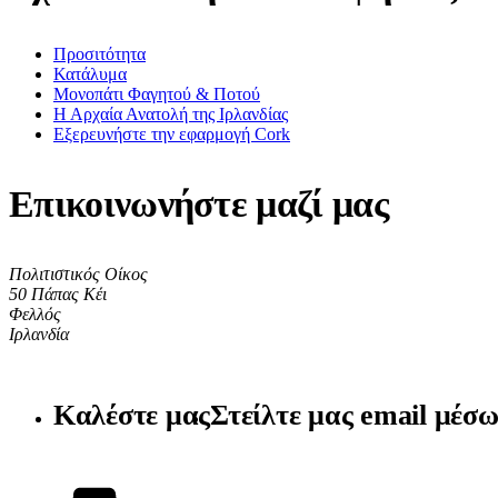
Προσιτότητα
Κατάλυμα
Μονοπάτι Φαγητού & Ποτού
Η Αρχαία Ανατολή της Ιρλανδίας
Εξερευνήστε την εφαρμογή Cork
Επικοινωνήστε μαζί μας
Πολιτιστικός Οίκος
50 Πάπας Κέι
Φελλός
Ιρλανδία
Καλέστε μας
Στείλτε μας email μέσω