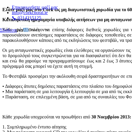
Επικοινωνήστε μαζί μας
Ελάτε μαζί μας στο Cork ως μη διαγωνιστική χορωδία για το 
info@corkchoral.ie
📞 0214215125
Καταληκτική ημερομηνία υποβολής αιτήσεων για μη ανταγωνιστι
Κάθε χρόνο επιλέγονται επίσης διάφορες διεθνείς χορωδίες γι
Greek
Σύνδεση
ένα
παρουσιάσουν ανεπίσημες παραστάσεις σε διάφορες τοποθεσίες σε 
English
παρακολουθήσουν κάποιες από τις εκδηλώσεις του φεστιβάλ, να τρ
Bulgarian
Οι μη ανταγωνιστικές χορωδίες είναι ελεύθερες να οργανώσουν τι
Czech
το δρομολόγιό τους συγκεντρώνεται για να διασφαλιστεί ότι δεν 
και ενώ θα χαρούμε να προγραμματίσουμε έως και 2 έως 3 άτυπες
Danish
πρόγραμμά σας μπορεί να έχετε αυτή τη στιγμή.
German
Το Φεστιβάλ προσφέρει την ακόλουθη σειρά δραστηριοτήτων σε επ
Spanish
• Διάφορες άτυπες δημόσιες παραστάσεις στο πλαίσιο του δημοφι
Estonian
• Μια παράσταση σε μια λειτουργία ή λειτουργία σε μια από τις εκ
• Παράσταση, σε επιλεγμένη βάση, σε μια από τις συναυλίες του Φε
French
Hungarian
Italian
Κάθε χορωδία υποχρεούται να προωθήσει από
30 Νοεμβρίου 2013:
Polish
1. Συμπληρωμένο έντυπο αίτησης
Portuguese