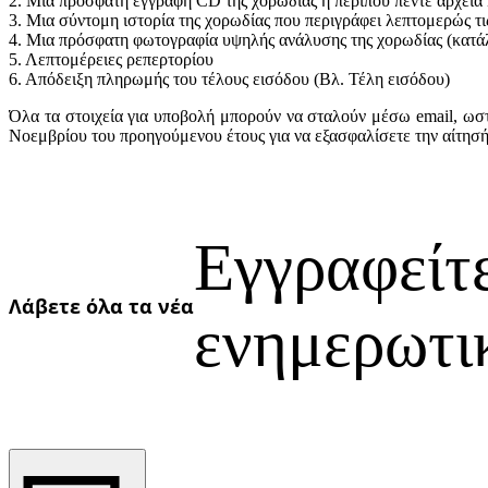
2. Μια πρόσφατη εγγραφή CD της χορωδίας ή περίπου πέντε αρχεία
3. Μια σύντομη ιστορία της χορωδίας που περιγράφει λεπτομερώς τι
Ukrainian
4. Μια πρόσφατη φωτογραφία υψηλής ανάλυσης της χορωδίας (κατά
5. Λεπτομέρειες ρεπερτορίου
6. Απόδειξη πληρωμής του τέλους εισόδου (Βλ. Τέλη εισόδου)
Όλα τα στοιχεία για υποβολή μπορούν να σταλούν μέσω email, ωστ
Νοεμβρίου του προηγούμενου έτους για να εξασφαλίσετε την αίτησή
Εγγραφείτ
Λάβετε όλα τα νέα
ενημερωτικ