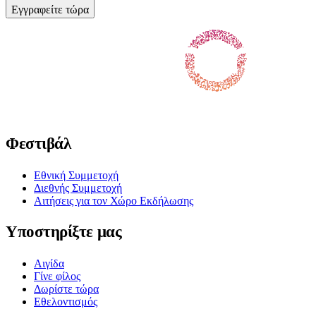
Εγγραφείτε τώρα
Ακολουθήστε μας στο Facebook
Ακολουθήστε μας στο X / Twitter
Ακολουθήστε μας στο Instagram
Ακολουθήστε μας στο Youtube
Ακολουθήστε μας στο TikTok
Φεστιβάλ
Εθνική Συμμετοχή
Διεθνής Συμμετοχή
Αιτήσεις για τον Χώρο Εκδήλωσης
Υποστηρίξτε μας
Αιγίδα
Γίνε φίλος
Δωρίστε τώρα
Εθελοντισμός