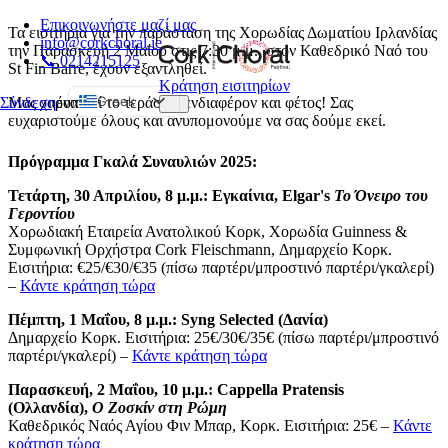
Επικοινωνήστε μαζί μας
Τα εισιτήρια για την παράσταση της Χορωδίας Δωματίου Ιρλανδίας
info@corkchoral.ie
την Παρασκευή 2 Μαΐου στις 7:30 μ.μ., στον Καθεδρικό Ναό του
📞 0214215125
St Fin Barre, έχουν εξαντληθεί.
Κράτηση εισιτηρίων
Greek
Μας χαροποιεί το τεράστιο ενδιαφέρον και φέτος! Σας
Σύνδεση
ένα
ευχαριστούμε όλους και ανυπομονούμε να σας δούμε εκεί.
English
Bulgarian
Πρόγραμμα Γκαλά Συναυλιών 2025:
Czech
Τετάρτη, 30 Απριλίου, 8 μ.μ.: Εγκαίνια, Elgar's
Το Όνειρο του
Γεροντίου
Danish
Χορωδιακή Εταιρεία Ανατολικού Κορκ, Χορωδία Guinness &
German
Συμφωνική Ορχήστρα Cork Fleischmann, Δημαρχείο Κορκ.
Εισιτήρια: €25/€30/€35 (πίσω παρτέρι/μπροστινό παρτέρι/γκαλερί)
Spanish
–
Κάντε κράτηση τώρα
Estonian
Πέμπτη, 1 Μαΐου, 8 μ.μ.: Syng Selected (Δανία)
French
Δημαρχείο Κορκ. Εισιτήρια: 25€/30€/35€ (πίσω παρτέρι/μπροστινό
παρτέρι/γκαλερί) –
Κάντε κράτηση τώρα
Hungarian
Italian
Παρασκευή, 2 Μαΐου, 10 μ.μ.: Cappella Pratensis
(Ολλανδία),
Ο Ζοσκίν στη Ρώμη
Polish
Καθεδρικός Ναός Αγίου Φιν Μπαρ, Κορκ. Εισιτήρια: 25€ –
Κάντε
κράτηση τώρα
Portuguese