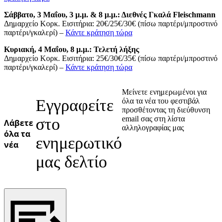
Ukrainian
Σάββατο, 3 Μαΐου, 3 μ.μ. & 8 μ.μ.: Διεθνές Γκαλά Fleischmann
Δημαρχείο Κορκ. Εισιτήρια: 20€/25€/30€ (πίσω παρτέρι/μπροστινό
παρτέρι/γκαλερί) –
Κάντε κράτηση τώρα
Κυριακή, 4 Μαΐου, 8 μ.μ.: Τελετή λήξης
Δημαρχείο Κορκ. Εισιτήρια: 25€/30€/35€ (πίσω παρτέρι/μπροστινό
παρτέρι/γκαλερί) –
Κάντε κράτηση τώρα
Μείνετε ενημερωμένοι για
Εγγραφείτε
όλα τα νέα του φεστιβάλ
προσθέτοντας τη διεύθυνση
email σας στη λίστα
στο
Λάβετε
αλληλογραφίας μας
όλα τα
ενημερωτικό
νέα
μας δελτίο