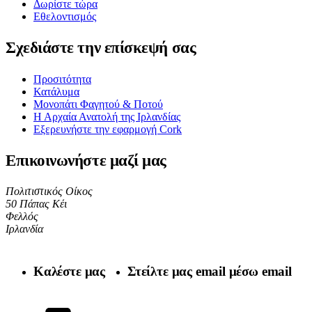
Δωρίστε τώρα
Εθελοντισμός
Σχεδιάστε την επίσκεψή σας
Προσιτότητα
Κατάλυμα
Μονοπάτι Φαγητού & Ποτού
Η Αρχαία Ανατολή της Ιρλανδίας
Εξερευνήστε την εφαρμογή Cork
Επικοινωνήστε μαζί μας
Πολιτιστικός Οίκος
50 Πάπας Κέι
Φελλός
Ιρλανδία
Καλέστε μας
Στείλτε μας email μέσω email