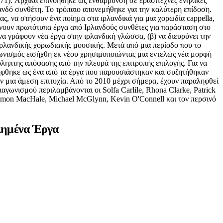
-71). Αρχικά επινοήθηκε ως ενθάρρυνση σε ερασιτέχνες ενήλικες
ανδό συνθέτη. Το τρόπαιο απονεμήθηκε για την καλύτερη επίδοση.
ς, να στήσουν ένα ποίημα στα ιρλανδικά για μια χορωδία cappella,
λνουν πρωτότυπα έργα από Ιρλανδούς συνθέτες για παράσταση στο
να γράφουν νέα έργα στην ιρλανδική γλώσσα, (β) να διευρύνει την
ιρλανδικής χορωδιακής μουσικής. Μετά από μια περίοδο που το
γωνισμός εισήχθη εκ νέου χρησιμοποιώντας μια εντελώς νέα μορφή
όληπτης απόφασης από την πλευρά της επιτροπής επιλογής. Για να
λήφθηκε ως ένα από τα έργα που παρουσιάστηκαν και συζητήθηκαν
μια άμεση επιτυχία. Από το 2010 μέχρι σήμερα, έχουν παραληφθεί
γωνισμού περιλαμβάνονται οι Solfa Carlile, Rhona Clarke, Patrick
Simon MacHale, Michael McGlynn, Kevin O'Connell και τον περσινό
λημένα Έργα