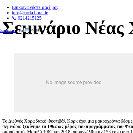
Επικοινωνήστε μαζί μας
info@corkchoral.ie
📞 0214215125
Σεμινάριο Νέας
Greek
Σύνδεση
ένα
English
Bulgarian
Czech
Danish
German
Spanish
Estonian
French
Hungarian
Italian
Το Διεθνές Χορωδιακό Φεστιβάλ Κορκ έχει μια μακροχρόνια δέσμευ
Polish
σεμινάριο
ξεκίνησε το 1962 ως μέρος του προγράμματος του Φεσ
σκοπό αυτό. Μεταξύ 1962 και 2018, παραγγέλθηκαν 153 έργα από 12
Portuguese