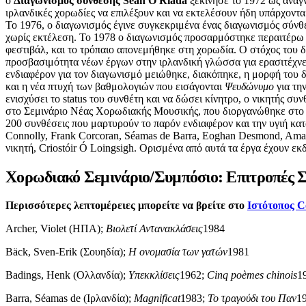
ο
Διαγωνισμός σύνθεσης Seán Ó Riada
ξεκίνησε το 1972 ως αναγν
ιρλανδικές χορωδίες να επιλέξουν και να εκτελέσουν ήδη υπάρχοντ
Το 1976, ο διαγωνισμός έγινε συγκεκριμένα ένας διαγωνισμός σύνθεσ
χωρίς εκτέλεση. Το 1978 ο διαγωνισμός προσαρμόστηκε περαιτέρω γ
φεστιβάλ, και το τρόπαιο απονεμήθηκε στη χορωδία. Ο στόχος του δ
προσβασιμότητα νέων έργων στην ιρλανδική γλώσσα για ερασιτέχνες 
ενδιαφέρον για τον διαγωνισμό μειώθηκε, διακόπηκε, η μορφή του 
και η νέα πτυχή των βαθμολογιών που εισάγονται
Ψευδώνυμο
για τη
ενισχύσει το status του συνθέτη και να δώσει κίνητρο, ο νικητής
στο Σεμινάριο Νέας Χορωδιακής Μουσικής, που διοργανώθηκε στο π
200 συνθέσεις που μαρτυρούν το παρόν ενδιαφέρον και την υγιή κατ
Connolly, Frank Corcoran, Séamas de Barra, Eoghan Desmond, Aman
νικητή, Criostóir Ó Loingsigh. Ορισμένα από αυτά τα έργα έχουν εκ
Χορωδιακό Σεμινάριο/Συμπόσιο: Επιτροπές
Περισσότερες λεπτομέρειες μπορείτε να βρείτε στο
Ιστότοπος C
Archer, Violet (ΗΠΑ);
Βιολετί Αντανακλάσεις
1984
Bäck, Sven-Erik (Σουηδία);
Η ονομασία των γατών
1981
Badings, Henk (Ολλανδία);
Υπεκκλίσεις
1962;
Cinq poèmes chinois
1
Barra, Séamas de (Ιρλανδία);
Magnificat
1983;
Το τραγούδι του Παν
1