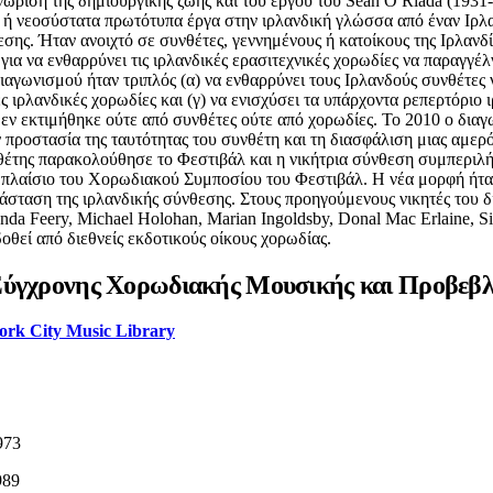
ώριση της δημιουργικής ζωής και του έργου του Seán Ó Riada (1931
α ή νεοσύστατα πρωτότυπα έργα στην ιρλανδική γλώσσα από έναν Ιρλ
ης. Ήταν ανοιχτό σε συνθέτες, γεννημένους ή κατοίκους της Ιρλανδία
ια να ενθαρρύνει τις ιρλανδικές ερασιτεχνικές χορωδίες να παραγγέ
ιαγωνισμού ήταν τριπλός (α) να ενθαρρύνει τους Ιρλανδούς συνθέτες 
ιρλανδικές χορωδίες και (γ) να ενισχύσει τα υπάρχοντα ρεπερτόριο 
δεν εκτιμήθηκε ούτε από συνθέτες ούτε από χορωδίες. Το 2010 ο δια
ν προστασία της ταυτότητας του συνθέτη και τη διασφάλιση μιας αμερ
 συνθέτης παρακολούθησε το Φεστιβάλ και η νικήτρια σύνθεση συμπερι
λαίσιο του Χορωδιακού Συμποσίου του Φεστιβάλ. Η νέα μορφή ήταν 
άσταση της ιρλανδικής σύνθεσης. Στους προηγούμενους νικητές του δια
da Feery, Michael Holohan, Marian Ingoldsby, Donal Mac Erlaine, 
δοθεί από διεθνείς εκδοτικούς οίκους χορωδίας.
 Σύγχρονης Χορωδιακής Μουσικής και Προβεβ
ork City Music Library
973
989