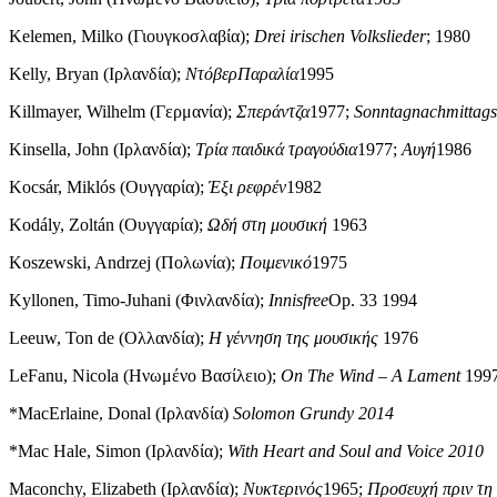
Kelemen, Milko (Γιουγκοσλαβία);
Drei irischen Volkslieder
; 1980
Kelly, Bryan (Ιρλανδία);
Ντόβερ
Παραλία
1995
Killmayer, Wilhelm (Γερμανία);
Σπεράντζα
1977;
Sonntagnachmittags
Kinsella, John (Ιρλανδία);
Τρία παιδικά τραγούδια
1977;
Αυγή
1986
Kocsár, Miklós (Ουγγαρία);
Έξι ρεφρέν
1982
Kodály, Zoltán (Ουγγαρία);
Ωδή στη μουσική
1963
Koszewski, Andrzej (Πολωνία);
Ποιμενικό
1975
Kyllonen, Timo-Juhani (Φινλανδία);
Innisfree
Op. 33 1994
Leeuw, Ton de (Ολλανδία);
Η γέννηση της μουσικής
1976
LeFanu, Nicola (Ηνωμένο Βασίλειο);
On The Wind – A Lament
199
*MacErlaine, Donal (Ιρλανδία)
Solomon Grundy 2014
*Mac Hale, Simon (Ιρλανδία);
With Heart and Soul and Voice 2010
Maconchy, Elizabeth (Ιρλανδία);
Νυκτερινός
1965;
Προσευχή πριν τη