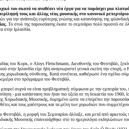
ικό του σκοπό να αναθέσει νέα έργα για να παράσχει μια πλατφό
περίληψή τους και άλλης νέας μουσικής στο κανονικό ρεπερτόρι
 για την ανάπτυξη ευρύτερης γνώσης και κατανόησης της ιρλανδική
ίας
. Το στυλ της παρουσίασης έκανε το σεμινάριο πολύ προσιτό σε ό
α στην Ιρλανδία.
δίας του Κορκ, ο Aloys Fleischmann, Διευθυντής του Φεστιβάλ, ξεκί
ού στην Ιρλανδία είχε ήδη αναγνωριστεί γενικά εκείνη την εποχή, ο 
ονης χορωδιακής σύνθεσης. Κατά συνέπεια, καθιέρωσε ένα σχέδιο σύ
πρεμιέρα στο πρόγραμμα του Φεστιβάλ.
μπορεί συχνά να είναι προβληματική: σύμφωνα με την εμπειρία του, 
ητη - μια κατάσταση που ήταν πιο οξεία σε τη δεκαετία του 1960, ίσω
νης Χορωδιακής Μουσικής, δομημένο ώστε να επιτρέπει την παρουσί
θέτες και τους μαέστρους και τα μέλη των χορωδιών που συμμετέχου
υ Φεστιβάλ, η μορφή του Σεμιναρίου άλλαξε, και μετά από αρκετούς
ωδιακής Μουσικής επανεισάχθηκε στο το ημερολόγιο εκδηλώσεων το