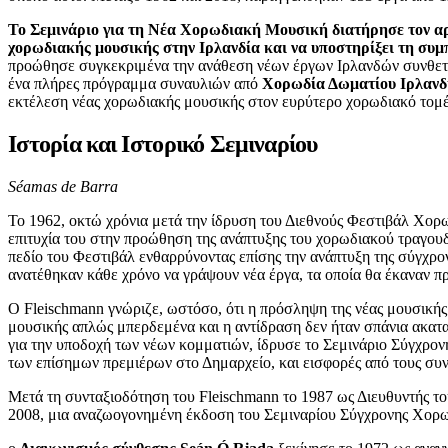
Ukrainian
Το Σεμινάριο για τη Νέα Χορωδιακή Μουσική διατήρησε τον αρχ
χορωδιακής μουσικής στην Ιρλανδία και να υποστηρίξει τη συμ
προώθησε συγκεκριμένα την ανάθεση νέων έργων Ιρλανδών συνθετών
ένα πλήρες πρόγραμμα συναυλιών από
Χορωδία Δωματίου Ιρλανδ
εκτέλεση νέας χορωδιακής μουσικής στον ευρύτερο χορωδιακό τομέ
Ιστορία και Ιστορικό Σεμιναρίου
Séamas de Barra
Το 1962, οκτώ χρόνια μετά την ίδρυση του Διεθνούς Φεστιβάλ Χορω
επιτυχία του στην προώθηση της ανάπτυξης του χορωδιακού τραγουδι
πεδίο του Φεστιβάλ ενθαρρύνοντας επίσης την ανάπτυξη της σύγχρ
ανατέθηκαν κάθε χρόνο να γράψουν νέα έργα, τα οποία θα έκαναν 
Ο Fleischmann γνώριζε, ωστόσο, ότι η πρόσληψη της νέας μουσικής 
μουσικής απλώς μπερδεμένα και η αντίδραση δεν ήταν σπάνια ακατανό
για την υποδοχή των νέων κομματιών, ίδρυσε το Σεμινάριο Σύγχρο
των επίσημων πρεμιέρων στο Δημαρχείο, και εισφορές από τους συν
Μετά τη συνταξιοδότηση του Fleischmann το 1987 ως Διευθυντής το
2008, μια αναζωογονημένη έκδοση του Σεμιναρίου Σύγχρονης Χορ