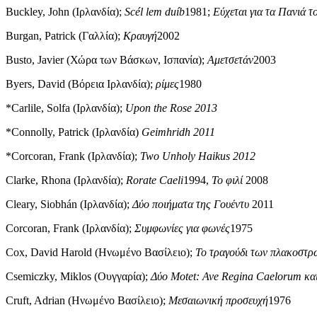
Buckley, John (Ιρλανδία);
Scél lem duíb
1981;
Εύχεται για τα Πανιά 
Burgan, Patrick (Γαλλία);
Κραυγή
2002
Busto, Javier (Χώρα των Βάσκων, Ισπανία);
Αμετσετάν
2003
Byers, David (Βόρεια Ιρλανδία);
ρίμες
1980
*Carlile, Solfa (Ιρλανδία);
Upon the Rose 2013
*Connolly, Patrick (Ιρλανδία)
Geimhridh 2011
*Corcoran, Frank (Ιρλανδία);
Two Unholy Haikus 2012
Clarke, Rhona (Ιρλανδία);
Rorate Caeli
1994,
Το φιλί
2008
Cleary, Siobhán (Ιρλανδία);
Δύο ποιήματα της Γουέντυ
2011
Corcoran, Frank (Ιρλανδία);
Συμφωνίες για φωνές
1975
Cox, David Harold (Ηνωμένο Βασίλειο);
Το τραγούδι των πλακοστ
Csemiczky, Miklos (Ουγγαρία);
Δύο Motet: Ave Regina Caelorum και
Cruft, Adrian (Ηνωμένο Βασίλειο);
Μεσαιωνική προσευχή
1976