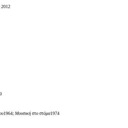
2012
9
ου
1964;
Μουσική στο στόμα
1974