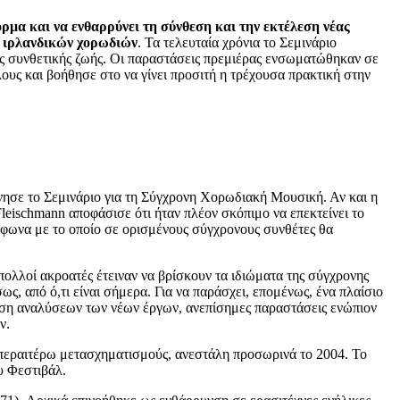
ρμα και να ενθαρρύνει τη σύνθεση και την εκτέλεση νέας
ο ιρλανδικών χορωδιών
. Τα τελευταία χρόνια το Σεμινάριο
ς συνθετικής ζωής. Οι παραστάσεις πρεμιέρας ενσωματώθηκαν σε
λους και βοήθησε στο να γίνει προσιτή η τρέχουσα πρακτική στην
νησε το Σεμινάριο για τη Σύγχρονη Χορωδιακή Μουσική. Αν και η
Fleischmann αποφάσισε ότι ήταν πλέον σκόπιμο να επεκτείνει το
μφωνα με το οποίο σε ορισμένους σύγχρονους συνθέτες θα
πολλοί ακροατές έτειναν να βρίσκουν τα ιδιώματα της σύγχρονης
ς, από ό,τι είναι σήμερα. Για να παράσχει, επομένως, ένα πλαίσιο
αση αναλύσεων των νέων έργων, ανεπίσημες παραστάσεις ενώπιον
ν.
 περαιτέρω μετασχηματισμούς, ανεστάλη προσωρινά το 2004. Το
υ Φεστιβάλ.