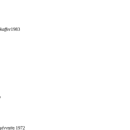
kaffee
1983
7
 γέννηση
1972