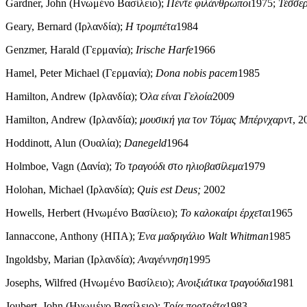
Gardner, John (Ηνωμένο Βασίλειο);
Πέντε φιλάνθρωποι
1975;
Τέσσερ
Geary, Bernard (Ιρλανδία);
Η τρομπέτα
1984
Genzmer, Harald (Γερμανία);
Irische Harfe
1966
Hamel, Peter Michael (Γερμανία);
Dona nobis pacem
1985
Hamilton, Andrew (Ιρλανδία);
Όλα είναι Γελοία
2009
Hamilton, Andrew (Ιρλανδία);
μουσική για τον Τόμας Μπέρνχαρντ
, 2
Hoddinott, Alun (Ουαλία);
Danegeld
1964
Holmboe, Vagn (Δανία);
Το τραγούδι στο ηλιοβασίλεμα
1979
Holohan, Michael (Ιρλανδία);
Quis est Deus;
2002
Howells, Herbert (Ηνωμένο Βασίλειο);
Το καλοκαίρι έρχεται
1965
Iannaccone, Anthony (ΗΠΑ);
Ένα μαδριγάλιο Walt Whitman
1985
Ingoldsby, Marian (Ιρλανδία);
Αναγέννηση
1995
Josephs, Wilfred (Ηνωμένο Βασίλειο);
Ανοιξιάτικα τραγούδια
1981
Joubert, John (Ηνωμένο Βασίλειο);
Τρία πορτρέτα
1983