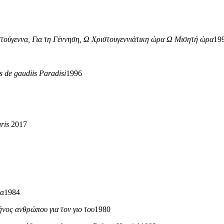
τούγεννα, Για τη Γέννηση, Ω Χριστουγεννιάτικη ώρα Ω Μισητή ώρα
19
 de gaudiis Paradisi
1996
ris
2017
να
1984
νος ανθρώπου για τον γιο του
1980