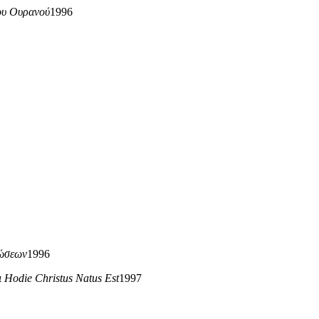
του Ουρανού
1996
ρώσεων
1996
 Hodie Christus Natus Est
1997