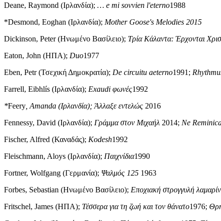
Deane, Raymond (Ιρλανδία);
… e mi sovvien l'eterno
1988
*Desmond, Eoghan (Ιρλανδία);
Mother Goose's Melodies 2015
Dickinson, Peter (Ηνωμένο Βασίλειο);
Τρία Κάλαντα: Έρχονται Χρισ
Eaton, John (ΗΠΑ);
Duo
1977
Eben, Petr (Τσεχική Δημοκρατία);
De circuitu aeterno
1991;
Rhythmus
Farrell, Eibhlís (Ιρλανδία);
Exaudi φωνές
1992
*
Feery
, Amanda (Ιρλανδία);
Άλλαξε εντελώς
2016
Fennessy, David (Ιρλανδία);
Γράμμα στον Μιχαήλ
2014;
Ne Reminica
Fischer, Alfred (Καναδάς);
Kodesh
1992
Fleischmann, Aloys (Ιρλανδία);
Παιχνίδια
1990
Fortner, Wolfgang (Γερμανία);
Ψαλμός 125
1963
Forbes, Sebastian (Ηνωμένο Βασίλειο);
Εποχιακή στρογγυλή λαμαρί
Fritschel, James (ΗΠΑ);
Τέσσερα για τη ζωή και τον θάνατο
1976;
Θρή