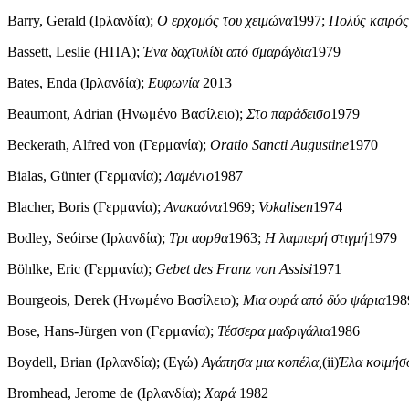
Barry, Gerald (Ιρλανδία);
Ο ερχομός του χειμώνα
1997;
Πολύς καιρός
Bassett, Leslie (ΗΠΑ);
Ένα δαχτυλίδι από σμαράγδια
1979
Bates, Enda (Ιρλανδία);
Ευφωνία
2013
Beaumont, Adrian (Ηνωμένο Βασίλειο);
Στο παράδεισο
1979
Beckerath, Alfred von (Γερμανία);
Oratio Sancti Augustine
1970
Bialas, Günter (Γερμανία);
Λαμέντο
1987
Blacher, Boris (Γερμανία);
Ανακαόνα
1969;
Vokalisen
1974
Bodley, Seóirse (Ιρλανδία);
Τρι αορθα
1963;
Η λαμπερή στιγμή
1979
Böhlke, Eric (Γερμανία);
Gebet des Franz von Assisi
1971
Bourgeois, Derek (Ηνωμένο Βασίλειο);
Μια ουρά από δύο ψάρια
198
Bose, Hans-Jürgen von (Γερμανία);
Τέσσερα μαδριγάλια
1986
Boydell, Brian (Ιρλανδία); (Εγώ)
Αγάπησα μια κοπέλα,
(ii)
Έλα κοιμήσ
Bromhead, Jerome de (Ιρλανδία);
Χαρά
1982