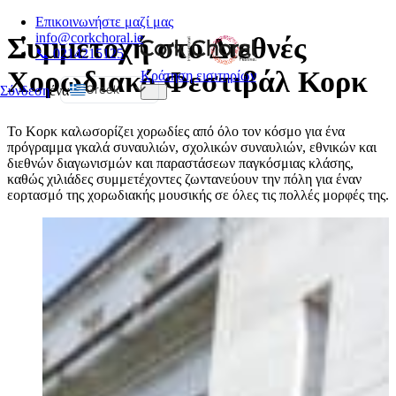
Επικοινωνήστε μαζί μας
info@corkchoral.ie
Συμμετοχή στο Διεθνές
📞 0214215125
Χορωδιακό Φεστιβάλ Κορκ
Κράτηση εισιτηρίων
Greek
Σύνδεση
ένα
English
Το Κορκ καλωσορίζει χορωδίες από όλο τον κόσμο για ένα
Bulgarian
πρόγραμμα γκαλά συναυλιών, σχολικών συναυλιών, εθνικών και
διεθνών διαγωνισμών και παραστάσεων παγκόσμιας κλάσης,
Czech
καθώς χιλιάδες συμμετέχοντες ζωντανεύουν την πόλη για έναν
Danish
εορτασμό της χορωδιακής μουσικής σε όλες τις πολλές μορφές της.
German
Spanish
Estonian
French
Hungarian
Italian
Polish
Portuguese