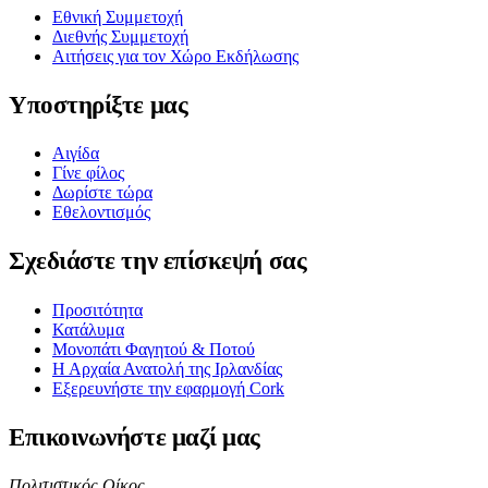
Εθνική Συμμετοχή
Διεθνής Συμμετοχή
Αιτήσεις για τον Χώρο Εκδήλωσης
Υποστηρίξτε μας
Αιγίδα
Γίνε φίλος
Δωρίστε τώρα
Εθελοντισμός
Σχεδιάστε την επίσκεψή σας
Προσιτότητα
Κατάλυμα
Μονοπάτι Φαγητού & Ποτού
Η Αρχαία Ανατολή της Ιρλανδίας
Εξερευνήστε την εφαρμογή Cork
Επικοινωνήστε μαζί μας
Πολιτιστικός Οίκος