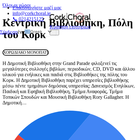
Όλοι οι χώροι
Επικοινωνήστε μαζί μας
info@corkchoral.ie
📞 0214215125
Κεντρική Βιβλιοθήκη, Πόλη
Κράτηση εισιτηρίων
του Κορκ
Greek
Σύνδεση
ένα
English
Bulgarian
ΧΟΡΩΔΙΑΚΌ ΜΟΝΟΠΆΤΙ
Czech
Η Δημοτική Βιβλιοθήκη στην Grand Parade φιλοξενεί τις
Danish
μεγαλύτερες συλλογές βιβλίων, περιοδικών, CD, DVD και άλλου
υλικού για ενήλικες και παιδιά στις Βιβλιοθήκες της πόλης του
German
Κορκ. Η Δημοτική Βιβλιοθήκη παρέχει υπηρεσίες βιβλιοθήκης
Spanish
μέσω πέντε τμημάτων δημόσιας υπηρεσίας: Δανεισμός Ενηλίκων,
Παιδική και Εφηβική Βιβλιοθήκη, Τμήμα Αναφοράς, Τμήμα
Estonian
Τοπικών Σπουδών και Μουσική Βιβλιοθήκη Rory Gallagher. Η
Δημοτική…
French
Hungarian
Italian
Polish
Portuguese