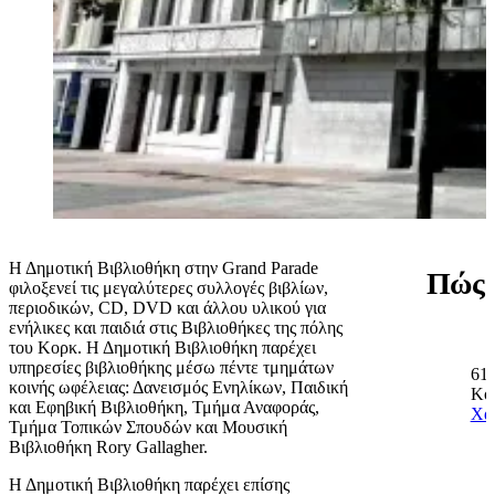
Η Δημοτική Βιβλιοθήκη στην Grand Parade
Πώς 
φιλοξενεί τις μεγαλύτερες συλλογές βιβλίων,
περιοδικών, CD, DVD και άλλου υλικού για
ενήλικες και παιδιά στις Βιβλιοθήκες της πόλης
του Κορκ. Η Δημοτική Βιβλιοθήκη παρέχει
υπηρεσίες βιβλιοθήκης μέσω πέντε τμημάτων
61 
κοινής ωφέλειας: Δανεισμός Ενηλίκων, Παιδική
Κο
και Εφηβική Βιβλιοθήκη, Τμήμα Αναφοράς,
Χά
Τμήμα Τοπικών Σπουδών και Μουσική
Βιβλιοθήκη Rory Gallagher.
Η Δημοτική Βιβλιοθήκη παρέχει επίσης