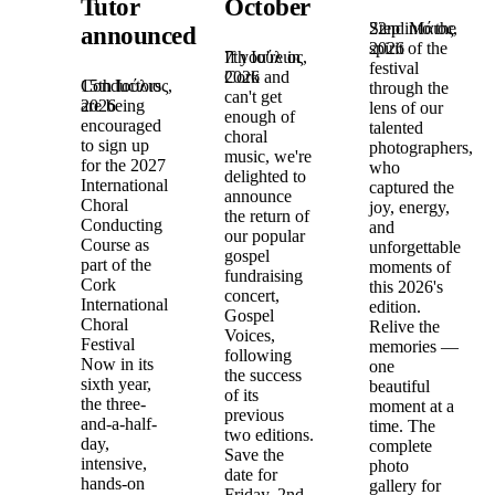
Tutor
October
22nd Μάιος,
Step into the
announced!
2026
spirit of the
7th Ιούλιος,
If you're in
festival
2026
Cork and
15th Ιούλιος,
Conductors
through the
can't get
2026
are being
lens of our
enough of
encouraged
talented
choral
to sign up
photographers,
music, we're
for the 2027
who
delighted to
International
captured the
announce
Choral
joy, energy,
the return of
Conducting
and
our popular
Course as
unforgettable
gospel
part of the
moments of
fundraising
Cork
this 2026's
concert,
International
edition.
Gospel
Choral
Relive the
Voices,
Festival
memories —
following
Now in its
one
the success
sixth year,
beautiful
of its
the three-
moment at a
previous
and-a-half-
time. The
two editions.
day,
complete
Save the
intensive,
photo
date for
hands-on
gallery for
Friday, 2nd