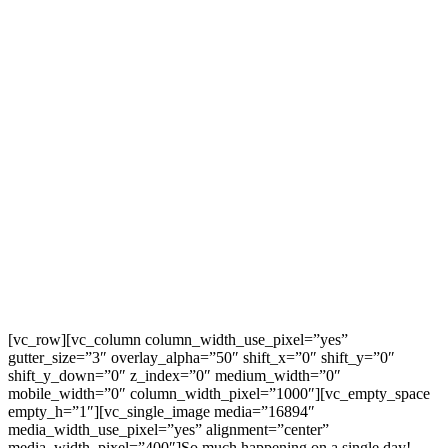
[vc_row][vc_column column_width_use_pixel=”yes”
gutter_size=”3″ overlay_alpha=”50″ shift_x=”0″ shift_y=”0″
shift_y_down=”0″ z_index=”0″ medium_width=”0″
mobile_width=”0″ column_width_pixel=”1000″][vc_empty_space
empty_h=”1″][vc_single_image media=”16894″
media_width_use_pixel=”yes” alignment=”center”
media_width_pixel=”400″]So much happening on a single day!