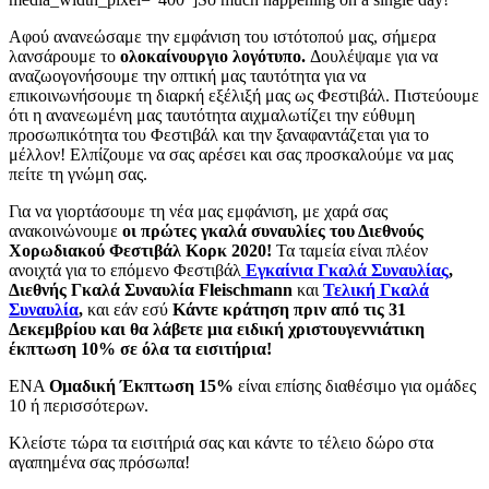
Αφού ανανεώσαμε την εμφάνιση του ιστότοπού μας, σήμερα
λανσάρουμε το
ολοκαίνουργιο λογότυπο.
Δουλέψαμε για να
αναζωογονήσουμε την οπτική μας ταυτότητα για να
επικοινωνήσουμε τη διαρκή εξέλιξή μας ως Φεστιβάλ. Πιστεύουμε
ότι η ανανεωμένη μας ταυτότητα αιχμαλωτίζει την εύθυμη
προσωπικότητα του Φεστιβάλ και την ξαναφαντάζεται για το
μέλλον! Ελπίζουμε να σας αρέσει και σας προσκαλούμε να μας
πείτε τη γνώμη σας.
Για να γιορτάσουμε τη νέα μας εμφάνιση, με χαρά σας
ανακοινώνουμε
οι πρώτες γκαλά συναυλίες του Διεθνούς
Χορωδιακού Φεστιβάλ Κορκ 2020!
Τα ταμεία είναι πλέον
ανοιχτά για το επόμενο Φεστιβάλ
Εγκαίνια Γκαλά Συναυλίας
,
Διεθνής Γκαλά Συναυλία Fleischmann
και
Τελική Γκαλά
Συναυλία
,
και εάν εσύ
Κάντε κράτηση πριν από τις 31
Δεκεμβρίου και θα λάβετε μια ειδική χριστουγεννιάτικη
έκπτωση 10% σε όλα τα εισιτήρια!
ΕΝΑ
Ομαδική Έκπτωση 15%
είναι επίσης διαθέσιμο για ομάδες
10 ή περισσότερων.
Κλείστε τώρα τα εισιτήριά σας και κάντε το τέλειο δώρο στα
αγαπημένα σας πρόσωπα!