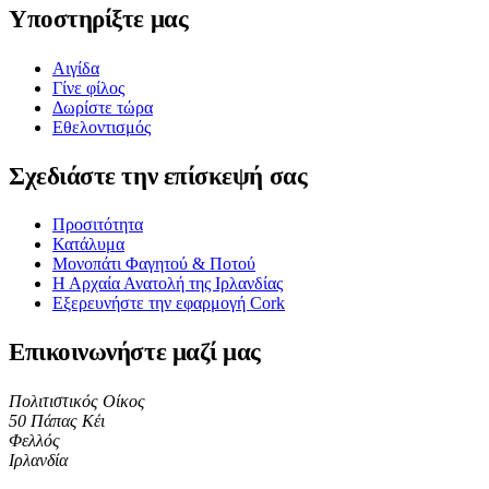
Υποστηρίξτε μας
Αιγίδα
Γίνε φίλος
Δωρίστε τώρα
Εθελοντισμός
Σχεδιάστε την επίσκεψή σας
Προσιτότητα
Κατάλυμα
Μονοπάτι Φαγητού & Ποτού
Η Αρχαία Ανατολή της Ιρλανδίας
Εξερευνήστε την εφαρμογή Cork
Επικοινωνήστε μαζί μας
Πολιτιστικός Οίκος
50 Πάπας Κέι
Φελλός
Ιρλανδία