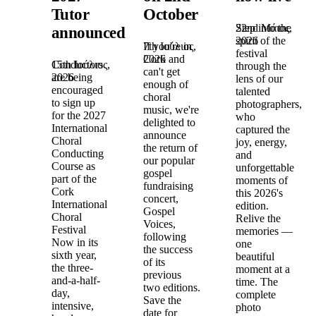
Tutor
October
22nd Μάιος,
Step into the
announced!
2026
spirit of the
7th Ιούλιος,
If you're in
festival
2026
Cork and
15th Ιούλιος,
Conductors
through the
can't get
2026
are being
lens of our
enough of
encouraged
talented
choral
to sign up
photographers,
music, we're
for the 2027
who
delighted to
International
captured the
announce
Choral
joy, energy,
the return of
Conducting
and
our popular
Course as
unforgettable
gospel
part of the
moments of
fundraising
Cork
this 2026's
concert,
International
edition.
Gospel
Choral
Relive the
Voices,
Festival
memories —
following
Now in its
one
the success
sixth year,
beautiful
of its
the three-
moment at a
previous
and-a-half-
time. The
two editions.
day,
complete
Save the
intensive,
photo
date for