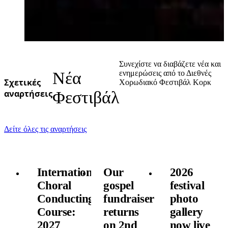
Συνεχίστε να διαβάζετε νέα και
Νέα
ενημερώσεις από το Διεθνές
Σχετικές
Χορωδιακό Φεστιβάλ Κορκ
αναρτήσεις
Φεστιβάλ
Δείτε όλες τις αναρτήσεις
International
Our
2026
Choral
gospel
festival
Conducting
fundraiser
photo
Course:
returns
gallery
2027
on 2nd
now live