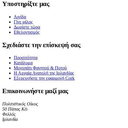
Υποστηρίξτε μας
Αιγίδα
Γίνε φίλος
Δωρίστε τώρα
Εθελοντισμός
Σχεδιάστε την επίσκεψή σας
Προσιτότητα
Κατάλυμα
Μονοπάτι Φαγητού & Ποτού
Η Αρχαία Ανατολή της Ιρλανδίας
Εξερευνήστε την εφαρμογή Cork
Επικοινωνήστε μαζί μας
Πολιτιστικός Οίκος
50 Πάπας Κέι
Φελλός
Ιρλανδία