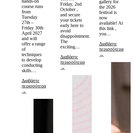
hands-on
gallery for
Friday, 2nd
course runs
the 2026
October ,
from
festival is
and secure
Tuesday
now
your tickets
27th –
available! At
early here to
Friday 30th
this link ,
avoid
April 2027
you…
disappointment.
and will
The
offer a range
Διαβάστε
exciting…
of
περισσότερα
techniques
→
Διαβάστε
to develop
περισσότερα
conducting
→
skills…
Διαβάστε
περισσότερα
→