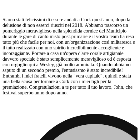
Siamo stati felicissimi di essere andati a Cork quest'anno, dopo la
delusione di non esserci riusciti nel 2018. Abbiamo trascorso un
pomeriggio meraviglioso nella splendida cornice del Municipio
durante le gare di canto misto post-primarie e il vostro team ha reso
tutto più che facile per noi, con un'organizzazione così militaresca e
il tutto realizzato con uno spirito incredibilmente accogliente e
incoraggiante. Portare a casa un'opera d'arte corale artigianale
davvero speciale è stato semplicemente meraviglioso ed è esposta
con orgoglio qui a Wesley, già molto ammirata. Quando abbiamo
saputo di un secondo premio, l'entusiasmo è stato incredibile!
Entrambi i miei fratelli vivono nella "vera capitale", quindi è stata
una bella scusa per tornare a Cork con i miei figli per la
premiazione. Congratulazioni a te per tutto il tuo lavoro, John, che
festival superbo anno dopo anno.