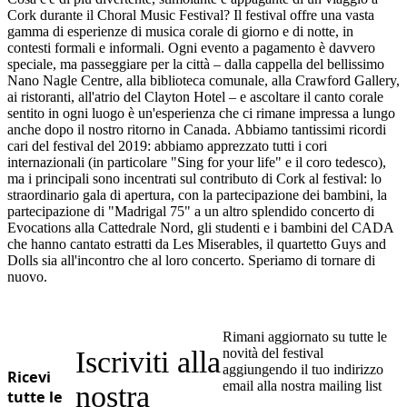
Cork durante il Choral Music Festival? Il festival offre una vasta
gamma di esperienze di musica corale di giorno e di notte, in
contesti formali e informali. Ogni evento a pagamento è davvero
speciale, ma passeggiare per la città – dalla cappella del bellissimo
Nano Nagle Centre, alla biblioteca comunale, alla Crawford Gallery,
ai ristoranti, all'atrio del Clayton Hotel – e ascoltare il canto corale
sentito in ogni luogo è un'esperienza che ci rimane impressa a lungo
anche dopo il nostro ritorno in Canada. Abbiamo tantissimi ricordi
cari del festival del 2019: abbiamo apprezzato tutti i cori
internazionali (in particolare "Sing for your life" e il coro tedesco),
ma i principali sono incentrati sul contributo di Cork al festival: lo
straordinario gala di apertura, con la partecipazione dei bambini, la
partecipazione di "Madrigal 75" a un altro splendido concerto di
Evocations alla Cattedrale Nord, gli studenti e i bambini del CADA
che hanno cantato estratti da Les Miserables, il quartetto Guys and
Dolls sia all'incontro che al loro concerto. Speriamo di tornare di
nuovo.
Rimani aggiornato su tutte le
Iscriviti alla
novità del festival
aggiungendo il tuo indirizzo
Ricevi
email alla nostra mailing list
nostra
tutte le