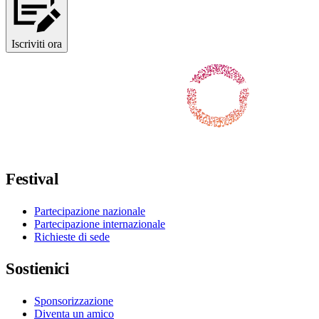
Iscriviti ora
Seguici su Facebook
Seguici su X / Twitter
Seguici su Instagram
Seguici su Youtube
Seguici su TikTok
Festival
Partecipazione nazionale
Partecipazione internazionale
Richieste di sede
Sostienici
Sponsorizzazione
Diventa un amico