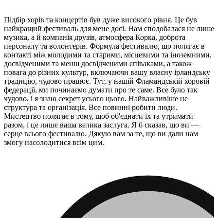
Підбір хорів та концертів був дуже високого рівня. Це був
найкращий фестиваль для мене досі. Нам сподобалася не лише
музика, а й компанія друзів, атмосфера Корка, доброта
персоналу та волонтерів. Формула фестивалю, що полягає в
контакті між молодими та старими, місцевими та іноземними,
досвідченими та менш досвідченими співаками, а також
повага до різних культур, включаючи вашу власну ірландську
традицію, чудово працює. Тут, у нашій Фламандській хоровій
федерації, ми починаємо думати про те саме. Все було так
чудово, і я знаю секрет усього цього. Найважливіше не
структура та організація. Все повинні робити люди.
Мистецтво полягає в тому, щоб об'єднати їх та утримати
разом, і це лише ваша велика заслуга. Я б сказав, що ви —
серце всього фестивалю. Дякую вам за те, що ви дали нам
змогу насолодитися всім цим.