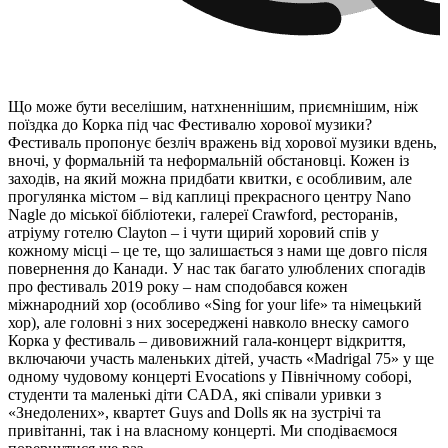
Що може бути веселішим, натхненнішим, приємнішим, ніж
поїздка до Корка під час Фестивалю хорової музики?
Фестиваль пропонує безліч вражень від хорової музики вдень,
вночі, у формальній та неформальній обстановці. Кожен із
заходів, на який можна придбати квитки, є особливим, але
прогулянка містом – від каплиці прекрасного центру Nano
Nagle до міської бібліотеки, галереї Crawford, ресторанів,
атріуму готелю Clayton – і чути щирий хоровий спів у
кожному місці – це те, що залишається з нами ще довго після
повернення до Канади. У нас так багато улюблених спогадів
про фестиваль 2019 року – нам сподобався кожен
міжнародний хор (особливо «Sing for your life» та німецький
хор), але головні з них зосереджені навколо внеску самого
Корка у фестиваль – дивовижний гала-концерт відкриття,
включаючи участь маленьких дітей, участь «Madrigal 75» у ще
одному чудовому концерті Evocations у Північному соборі,
студенти та маленькі діти CADA, які співали уривки з
«Знедолених», квартет Guys and Dolls як на зустрічі та
привітанні, так і на власному концерті. Ми сподіваємося