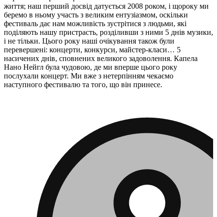
життя; наш перший досвід датується 2008 роком, і щороку ми
беремо в ньому участь з великим ентузіазмом, оскільки
фестиваль дає нам можливість зустрітися з людьми, які
поділяють нашу пристрасть, розділивши з ними 5 днів музики,
і не тільки. Цього року наші очікування також були
перевершені: концерти, конкурси, майстер-класи… 5
насичених днів, сповнених великого задоволення. Капела
Нано Нейгл була чудовою, де ми вперше цього року
послухали концерт. Ми вже з нетерпінням чекаємо
наступного фестивалю та того, що він принесе.