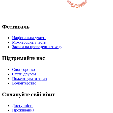
Слідкуйте за нами у Facebook
Слідкуйте за нами на X / Twitter
Підпишіться на нас в Instagram
Слідкуйте за нами на Youtube
Підпишіться на нас у TikTok
Фестиваль
Національна участь
Міжнародна участь
Заявки на проведення заходу
Підтримайте нас
Спонсорство
Стати другом
Пожертвувати зараз
Волонтерство
Сплануйте свій візит
Доступність
Проживання