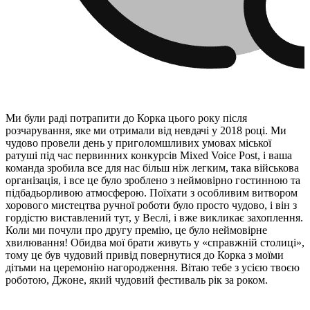
Ми були раді потрапити до Корка цього року після
розчарування, яке ми отримали від невдачі у 2018 році. Ми
чудово провели день у приголомшливих умовах міської
ратуші під час первинних конкурсів Mixed Voice Post, і ваша
команда зробила все для нас більш ніж легким, така військова
організація, і все це було зроблено з неймовірно гостинною та
підбадьорливою атмосферою. Поїхати з особливим витвором
хорового мистецтва ручної роботи було просто чудово, і він з
гордістю виставлений тут, у Веслі, і вже викликає захоплення.
Коли ми почули про другу премію, це було неймовірне
хвилювання! Обидва мої брати живуть у «справжній столиці»,
тому це був чудовий привід повернутися до Корка з моїми
дітьми на церемонію нагородження. Вітаю тебе з усією твоєю
роботою, Джоне, який чудовий фестиваль рік за роком.