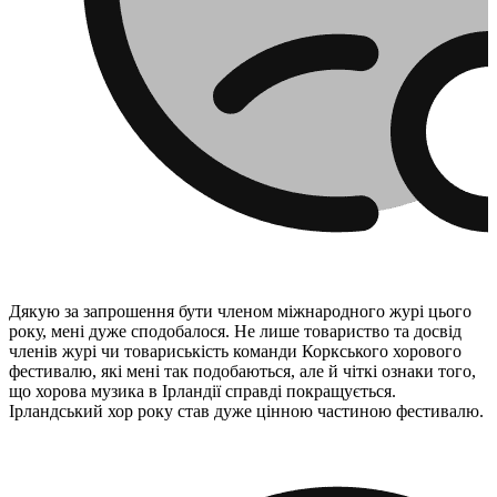
Portuguese
Дякую за запрошення бути членом міжнародного журі цього
року, мені дуже сподобалося. Не лише товариство та досвід
членів журі чи товариськість команди Коркського хорового
фестивалю, які мені так подобаються, але й чіткі ознаки того,
що хорова музика в Ірландії справді покращується.
Ірландський хор року став дуже цінною частиною фестивалю.