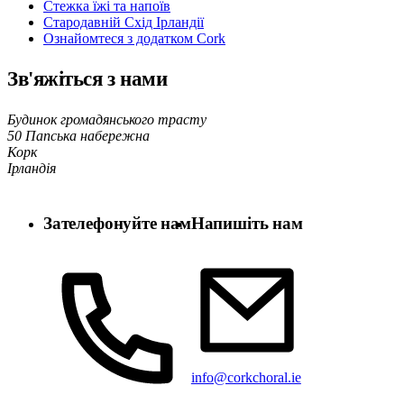
Стежка їжі та напоїв
Стародавній Схід Ірландії
Ознайомтеся з додатком Cork
Зв'яжіться з нами
Будинок громадянського трасту
50 Папська набережна
Корк
Ірландія
Зателефонуйте нам
Напишіть нам
info@corkchoral.ie