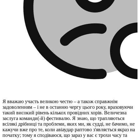
Я вважаю участь великою честю – а також справжнім
задоволенням – і не в останню чергу цього року, враховуючи
такий високий рівень кількох провідних хорів. Величезна
заслуга команди(-й) фестивалю. Я знаю, що трапляються
всілякі дрібниці та проблеми, яких ми, як судді, не бачимо, не
кажучи вже про те, коли авіаудар раптово з'являється якраз на
початку; тому я сподіваюся, що зараз у вас є трохи часу та