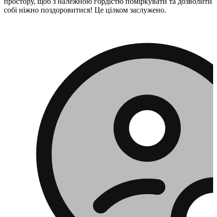
простору, щоб з належною гордістю поміркувати та дозволити
собі ніжно поздоровитися! Це цілком заслужено.