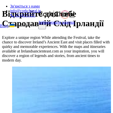
Зв'яжіться з нами
info@corkchoral.ie
Відкрийте для себе
📞 0214215125
Стародавній Схід Ірландії
Забронювати квитки
Ukrainian
Вхід
а
English
Explore a unique region While attending the Festival, take the
Bulgarian
chance to discover Ireland’s Ancient East and visit places filled with
quirky and memorable experiences. With the maps and itineraries
Czech
available at Irelandsancienteast.com as your inspiration, you will
Danish
discover a region of legends and stories, from ancient times to
modern day.
German
Greek
Spanish
Estonian
French
Hungarian
Italian
Polish