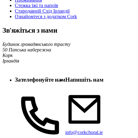
Стежка їжі та напоїв
Стародавній Схід Ірландії
Ознайомтеся з додатком Cork
Зв'яжіться з нами
Будинок громадянського трасту
50 Папська набережна
Корк
Ірландія
Зателефонуйте нам
Напишіть нам
info@corkchoral.ie