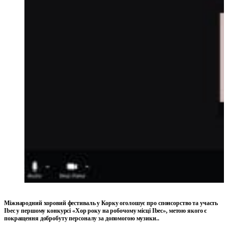
Міжнародний хоровий фестиваль у Корку оголошує про спонсорство та участь
Ibec у першому конкурсі «Хор року на робочому місці Ibec», метою якого є
покращення добробуту персоналу за допомогою музики.
.