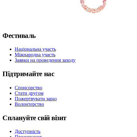
Слідкуйте за нами у Facebook
Слідкуйте за нами на X / Twitter
Підпишіться на нас в Instagram
Слідкуйте за нами на Youtube
Підпишіться на нас у TikTok
Фестиваль
Національна участь
Міжнародна участь
Заявки на проведення заходу
Підтримайте нас
Спонсорство
Стати другом
Пожертвувати зараз
Волонтерство
Сплануйте свій візит
Доступність
Проживання