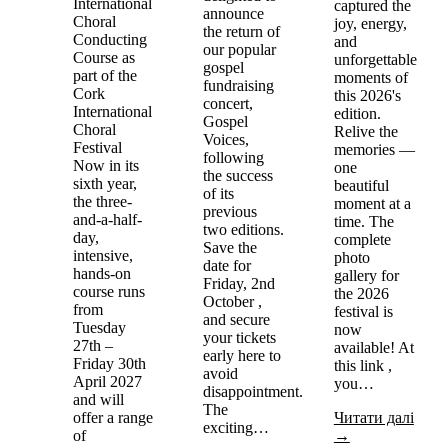
International
captured the
announce
Choral
joy, energy,
the return of
Conducting
and
our popular
Course as
unforgettable
gospel
part of the
moments of
fundraising
Cork
this 2026's
concert,
International
edition.
Gospel
Choral
Relive the
Voices,
Festival
memories —
following
Now in its
one
the success
sixth year,
beautiful
of its
the three-
moment at a
previous
and-a-half-
time. The
two editions.
day,
complete
Save the
intensive,
photo
date for
hands-on
gallery for
Friday, 2nd
course runs
the 2026
October ,
from
festival is
and secure
Tuesday
now
your tickets
27th –
available! At
early here to
Friday 30th
this link ,
avoid
April 2027
you…
disappointment.
and will
The
offer a range
Читати далі
exciting…
of
→