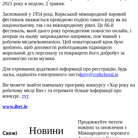
2021 року в неділю, 2 травня.
Заснований у 1954 році, Коркський міжнародний хоровий
фестиваль вважається провідною подією такого роду як на
національному, так і на міжнародному рівні. Це 66-й
фестиваль, який цього року проходитиме повністю онлайн, і
вперше на ньому запроваджено напрямок, пов’язаний з
робочим місцем/компанією. Цей новаторський крок було
зроблено, щоб допомогти роботодавцям підвищити
моральний дух персоналу та покращити його добробут за
допомогою сили музики.
Для отримання додаткової інформації про реєстрацію, будь
ласка, надішліть електронного листа
kery@corkchoral.ie
Ви можете знайти навчальну програму конкурсу «Хор року на
робочому місці Ibec» та отримати більше інформації про
конкурс.
тут
www.ibec.ie
Продовжуйте читати
Новини
новини та оновлення з
Схожі
Міжнародного хорового