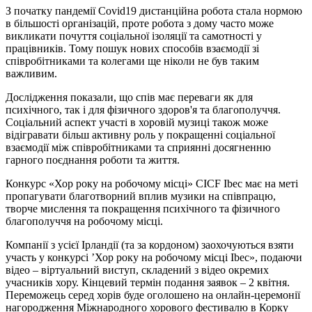
З початку пандемії Covid19 дистанційна робота стала нормою
в більшості організацій, проте робота з дому часто може
викликати почуття соціальної ізоляції та самотності у
працівників. Тому пошук нових способів взаємодії зі
співробітниками та колегами ще ніколи не був таким
важливим.
Дослідження показали, що спів має переваги як для
психічного, так і для фізичного здоров'я та благополуччя.
Соціальний аспект участі в хоровій музиці також може
відігравати більш активну роль у покращенні соціальної
взаємодії між співробітниками та сприянні досягненню
гарного поєднання роботи та життя.
Конкурс «Хор року на робочому місці» CICF Ibec має на меті
пропагувати благотворний вплив музики на співпрацю,
творче мислення та покращення психічного та фізичного
благополуччя на робочому місці.
Компанії з усієї Ірландії (та за кордоном) заохочуються взяти
участь у конкурсі ’Хор року на робочому місці Ibec», подаючи
відео – віртуальний виступ, складений з відео окремих
учасників хору. Кінцевий термін подання заявок – 2 квітня.
Переможець серед хорів буде оголошено на онлайн-церемонії
нагородження Міжнародного хорового фестивалю в Корку