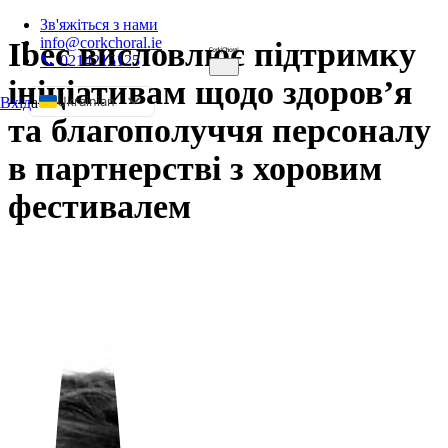
Зв'яжіться з нами
info@corkchoral.ie
Ibec висловлює підтримку
📞 0214215125
ініціативам щодо здоров’я
Ukrainian
Вхід
а
та благополуччя персоналу
English
в партнерстві з хоровим
Bulgarian
Czech
фестивалем
Danish
German
Greek
Spanish
Estonian
French
Hungarian
Italian
Polish