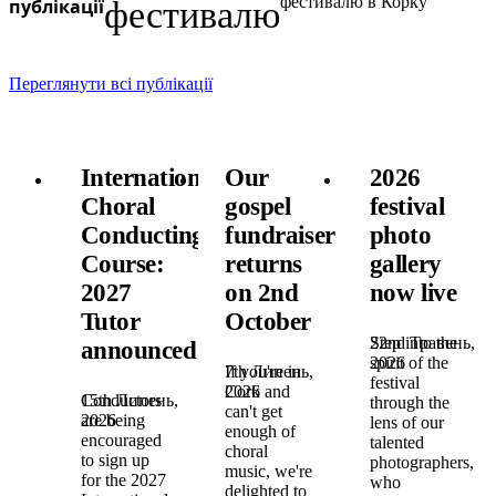
фестивалю в Корку
публікації
фестивалю
Переглянути всі публікації
International
Our
2026
Choral
gospel
festival
Conducting
fundraiser
photo
Course:
returns
gallery
2027
on 2nd
now live
Tutor
October
22nd Травень,
Step into the
announced!
2026
spirit of the
7th Липень,
If you're in
festival
2026
Cork and
15th Липень,
Conductors
through the
can't get
2026
are being
lens of our
enough of
encouraged
talented
choral
to sign up
photographers,
music, we're
for the 2027
who
delighted to