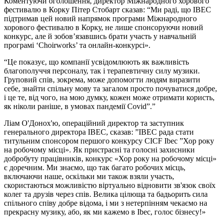
Коментуючи оголошення, директор Міжнародного хорового
фестивалю в Корку Пітер Стобарт сказав: “Ми раді, що IBEC
підтримав цей новий напрямок програми Міжнародного
хорового фестивалю в Корку, не лише спонсоруючи новий
конкурс, але й зобов’язавшись брати участь у навчальній
програмі ‘Choirworks’ та онлайн-конкурсі».
“Це показує, що компанії усвідомлюють як важливість
благополуччя персоналу, так і терапевтичну силу музики.
Груповий спів, зокрема, може допомогти людям виразити
себе, знайти спільну мову та загалом просто почуватися добре,
і це те, від чого, на мою думку, кожен може отримати користь,
як ніколи раніше, в умовах пандемії Covid”.”
Ліам О'Донох'ю, операційний директор та заступник
генерального директора IBEC, сказав: ”IBEC рада стати
титульним спонсором першого конкурсу CICF Ibec ”Хор року
на робочому місці». Як пристрасні та голосні захисники
добробуту працівників, конкурс «Хор року на робочому місці»
є доречним. Ми знаємо, що так багато робочих місць,
включаючи наше, оскільки ми також взяли участь,
скористаються можливістю віртуально відновити зв'язок своїх
колег та друзів через спів. Велика цілюща та бадьорить сила
спільного співу добре відома, і ми з нетерпінням чекаємо на
прекрасну музику, або, як ми кажемо в Ibec, голос бізнесу!»