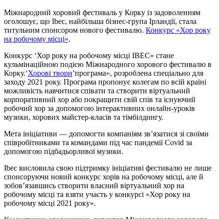
Міжнародний хоровий фестиваль у Корку із задоволенням
оголошує, що Ibec, найбільша бізнес-група Ірландії, стала
титульним спонсором нового фестивалю.
Конкурс «Хор року
на робочому місці»
.
Конкурс ‘Хор року на робочому місці IBEC» стане
кульмінаційною подією Міжнародного хорового фестивалю в
Корку.‘
Хорові твори
’програма», розроблена спеціально для
заходу 2021 року. Програма пропонує колегам по всій країні
можливість навчитися співати та створити віртуальний
корпоративний хор або покращити свій спів та існуючий
робочий хор за допомогою інтерактивних онлайн-уроків
музики, хорових майстер-класів та тімбілдингу.
Мета ініціативи — допомогти компаніям зв’язатися зі своїми
співробітниками та командами під час пандемії Covid за
допомогою підбадьорливої музики.
Ibec висловила свою підтримку ініціативі фестивалю не лише
спонсоруючи новий конкурс хорів на робочому місці, але й
зобов’язавшись створити власний віртуальний хор на
робочому місці та взяти участь у конкурсі «Хор року на
робочому місці 2021 року».