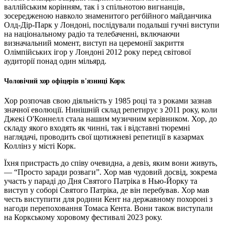
валлійським корінням, так і з спільнотою вигнанців,
зосередженою навколо знаменитого регбійного майданчика
Олд-Дір-Парк у Лондоні, послідували подальші гучні виступи
на національному радіо та телебаченні, включаючи
визначальний момент, виступ на церемонії закриття
Олімпійських ігор у Лондоні 2012 року перед світової
аудиторії понад один мільярд.
Чоловічий хор офіцерів в'язниці Корк
Хор розпочав свою діяльність у 1985 році та з роками зазнав
значної еволюції. Нинішній склад репетирує з 2011 року, коли
Джекі О'Коннелл стала нашим музичним керівником. Хор, до
складу якого входять як чинні, так і відставні тюремні
наглядачі, проводить свої щотижневі репетиції в казармах
Коллінз у місті Корк.
Їхня пристрасть до співу очевидна, а девіз, яким вони живуть,
— “Просто заради розваги”. Хор мав чудовий досвід, зокрема
участь у параді до Дня Святого Патріка в Нью-Йорку та
виступ у соборі Святого Патріка, де він перебував. Хор мав
честь виступити для родини Кент на державному похороні з
нагоди перепоховання Томаса Кента. Вони також виступали
на Коркському хоровому фестивалі 2023 року.