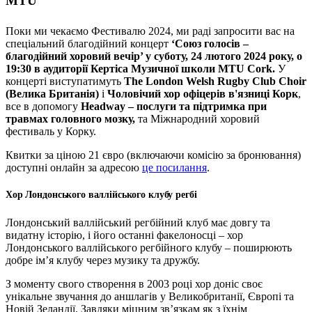
MTU
Поки ми чекаємо Фестивалю 2024, ми раді запросити вас на
спеціальний благодійний концерт
‘Союз голосів –
благодійний хоровий вечір’ у суботу, 24 лютого 2024 року, о
19:30 в аудиторії Кертіса Музичної школи MTU Cork.
У
концерті виступатимуть
The London Welsh Rugby Club Choir
(Велика Британія)
і
Чоловічий хор офіцерів в'язниці Корк
,
все в допомогу
Headway – послуги та підтримка при
травмах головного мозку,
та Міжнародний хоровий
фестиваль у Корку.
Квитки за ціною 21 євро (включаючи комісію за бронювання)
доступні онлайн за адресою
це посилання
.
Хор Лондонського валлійського клубу регбі
Лондонський валлійський регбійний клуб має довгу та
видатну історію, і його останні факелоносці – хор
Лондонського валлійського регбійного клубу – поширюють
добре ім’я клубу через музику та дружбу.
З моменту свого створення в 2003 році хор доніс своє
унікальне звучання до аншлагів у Великобританії, Європі та
Новій Зеландії. Завдяки міцним зв’язкам як з їхнім