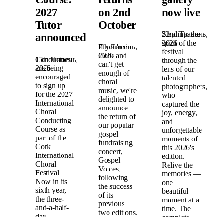
2027
on 2nd
now live
Tutor
October
22nd Травень,
Step into the
announced!
2026
spirit of the
7th Липень,
If you're in
festival
2026
Cork and
15th Липень,
Conductors
through the
can't get
2026
are being
lens of our
enough of
encouraged
talented
choral
to sign up
photographers,
music, we're
for the 2027
who
delighted to
International
captured the
announce
Choral
joy, energy,
the return of
Conducting
and
our popular
Course as
unforgettable
gospel
part of the
moments of
fundraising
Cork
this 2026's
concert,
International
edition.
Gospel
Choral
Relive the
Voices,
Festival
memories —
following
Now in its
one
the success
sixth year,
beautiful
of its
the three-
moment at a
previous
and-a-half-
time. The
two editions.
day,