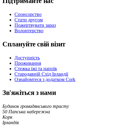
Підтримайте нас
Спонсорство
Стати другом
Пожертвувати зараз
Волонтерство
Сплануйте свій візит
Доступність
Проживання
Стежка їжі та напоїв
Стародавній Схід Ірландії
Ознайомтеся з додатком Cork
Зв'яжіться з нами
Будинок громадянського трасту
50 Папська набережна
Корк
Ірландія