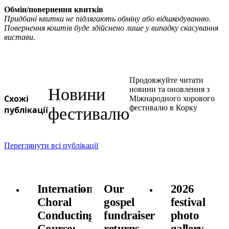
Обмін/повернення квитків
Придбані квитки не підлягають обміну або відшкодуванню.
Повернення коштів буде здійснено лише у випадку скасування
вистави.
Продовжуйте читати
Новини
новини та оновлення з
Схожі
Міжнародного хорового
фестивалю в Корку
публікації
фестивалю
Переглянути всі публікації
International
Our
2026
Choral
gospel
festival
Conducting
fundraiser
photo
Course:
returns
gallery