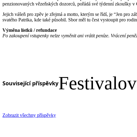
penzionovaných vězeňských dozorců, pořádá své týdenní zkoušky v C
Jejich vášeň pro zpěv je zřejmá a motto, kterým se řídí, je “Jen pro
svatého Patrika, kde také působil. Sbor měl tu čest vystoupit pro ro
Výměna lístků / refundace
Po zakoupení vstupenky nelze vyměnit ani vrátit peníze. Vrácení pen
Festivalo
Související příspěvky
Zobrazit všechny příspěvky