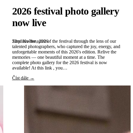
2026 festival photo gallery
now live
22nd Květen, 2026
Step into the spirit of the festival through the lens of our
talented photographers, who captured the joy, energy, and
unforgettable moments of this 2026's edition. Relive the
memories — one beautiful moment at a time. The
complete photo gallery for the 2026 festival is now
available! At this link , you…
Číst dále →