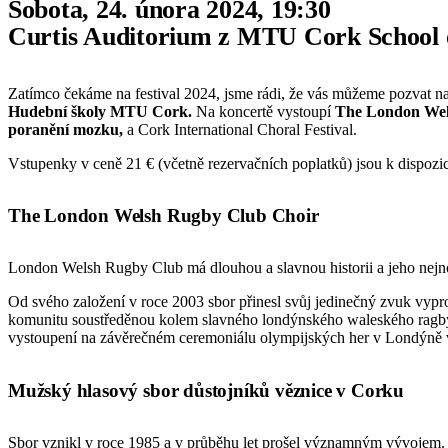
Sobota, 24. února 2024, 19:30
Curtis Auditorium z MTU Cork School 
Zatímco čekáme na festival 2024, jsme rádi, že vás můžeme pozvat na
Hudební školy MTU Cork.
Na koncertě vystoupí
The London Wel
poranění mozku,
a Cork International Choral Festival.
Vstupenky v ceně 21 € (včetně rezervačních poplatků) jsou k dispozi
The London Welsh Rugby Club Choir
London Welsh Rugby Club má dlouhou a slavnou historii a jeho nejno
Od svého založení v roce 2003 sbor přinesl svůj jedinečný zvuk vypr
komunitu soustředěnou kolem slavného londýnského waleského ragbyov
vystoupení na závěrečném ceremoniálu olympijských her v Londýně v r
Mužský hlasový sbor důstojníků věznice v Corku
Sbor vznikl v roce 1985 a v průběhu let prošel významným vývojem. S