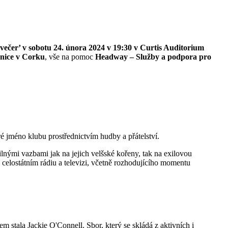
 večer’ v sobotu 24. února 2024 v 19:30 v Curtis Auditorium
znice v Corku
, vše na pomoc
Headway – Služby a podpora pro
 jméno klubu prostřednictvím hudby a přátelství.
nými vazbami jak na jejich velšské kořeny, tak na exilovou
elostátním rádiu a televizi, včetně rozhodujícího momentu
stala Jackie O'Connell. Sbor, který se skládá z aktivních i