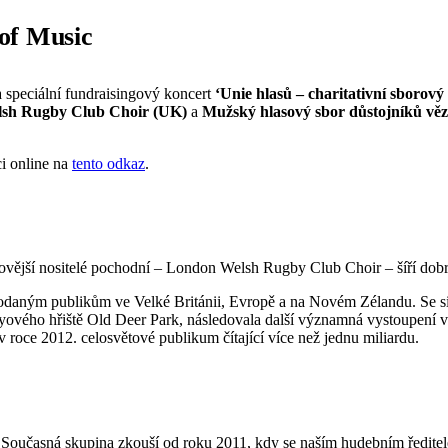
of Music
 speciální fundraisingový koncert
‘Unie hlasů – charitativní sborový
sh Rugby Club Choir (UK)
a
Mužský hlasový sbor důstojníků vě
ci online na
tento odkaz
.
vější nositelé pochodní – London Welsh Rugby Club Choir – šíří dobré
odaným publikům ve Velké Británii, Evropě a na Novém Zélandu. Se sil
ého hřiště Old Deer Park, následovala další významná vystoupení v c
oce 2012. celosvětové publikum čítající více než jednu miliardu.
oučasná skupina zkouší od roku 2011, kdy se naším hudebním ředitelem 