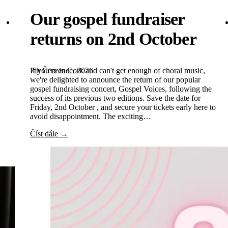
Our gospel fundraiser
returns on 2nd October
7th Červenec, 2026
If you're in Cork and can't get enough of choral music,
we're delighted to announce the return of our popular
gospel fundraising concert, Gospel Voices, following the
success of its previous two editions. Save the date for
Friday, 2nd October , and secure your tickets early here to
avoid disappointment. The exciting…
Číst dále →