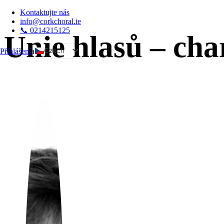
Kontaktujte nás
info@corkchoral.ie
📞 0214215125
Unie hlasů – cha
Czech
Přihlášení
a
English
Bulgarian
Danish
German
Greek
Spanish
Estonian
French
Hungarian
Italian
Polish
Portuguese