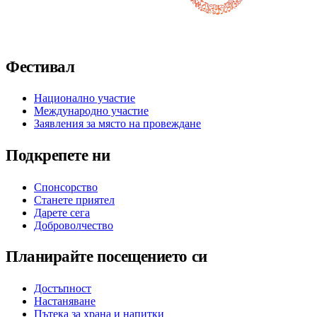
Последвайте ни във Facebook
Последвайте ни в X / Twitter
Последвайте ни в Instagram
Последвайте ни в YouTube
Последвайте ни в TikTok
Фестивал
Национално участие
Международно участие
Заявления за място на провеждане
Подкрепете ни
Спонсорство
Станете приятел
Дарете сега
Доброволчество
Планирайте посещението си
Достъпност
Настаняване
Пътека за храна и напитки