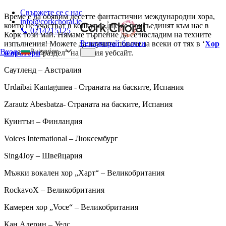
Свържете се с нас
Време е да обявим десетте фантастични международни хора,
info@corkchoral.ie
които не участват в конкурса, ще се присъединят към нас в
📞 0214215125
Корк този май. Нямаме търпение да се насладим на техните
Резервирай билети
изпълнения! Можете да научите повече за всеки от тях в ‘
Хор
Bulgarian
Вход
а
и оратори
‘раздел“ на нашия уебсайт.
English
Саутленд – Австралия
Czech
Urdaibai Kantagunea - Страната на баските, Испания
Danish
Zarautz Abesbatza- Страната на баските, Испания
German
Куинтън – Финландия
Greek
Spanish
Voices International – Люксембург
Estonian
Sing4Joy – Швейцария
French
Мъжки вокален хор „Харт“ – Великобритания
Hungarian
RockavoX – Великобритания
Italian
Камерен хор „Voce“ – Великобритания
Polish
Кан Адерин – Уелс
Portuguese