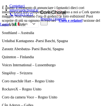
Contattaci
È giunto il momento di annunciare i fantastici dieci cori
info@corkchoral.ie
internazionali non competitivi che si uniranno a noi a Cork questo
📞 0214215125
maggio. Non vediamo l'ora di goderci le loro esibizioni! Puoi
Prenota i biglietti
scoprire di più su ognuno di loro nel '‘
Coro e relatori
‘sezione del
Italian
Login
UN
nostro sito web.
English
Southland – Australia
Bulgarian
Urdaibai Kantagunea -Paesi Baschi, Spagna
Czech
Zarautz Abesbatza- Paesi Baschi, Spagna
Danish
Quinnton – Finlandia
German
Greek
Voices International – Lussemburgo
Spanish
Sing4Joy – Svizzera
Estonian
Coro maschile Hart – Regno Unito
French
RockavoX – Regno Unito
Hungarian
Coro da camera Voce – Regno Unito
Polish
Cân Aderyn – Galles
Portuguese