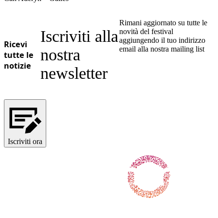
Ukrainian
Rimani aggiornato su tutte le
Iscriviti alla
novità del festival
aggiungendo il tuo indirizzo
Ricevi
email alla nostra mailing list
nostra
tutte le
notizie
newsletter
Iscriviti ora
Seguici su Facebook
Seguici su X / Twitter
Seguici su Instagram
Seguici su Youtube
Seguici su TikTok