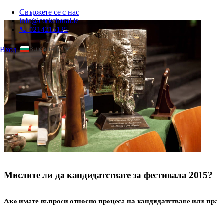
Свържете се с нас
info@corkchoral.ie
📞 0214215125
Bulgarian
Вход
а
English
Czech
Danish
German
Greek
Spanish
Estonian
French
Hungarian
Мислите ли да кандидатствате за фестивала 2015?
Italian
Ако имате въпроси относно процеса на кандидатстване или пра
Polish
Portuguese