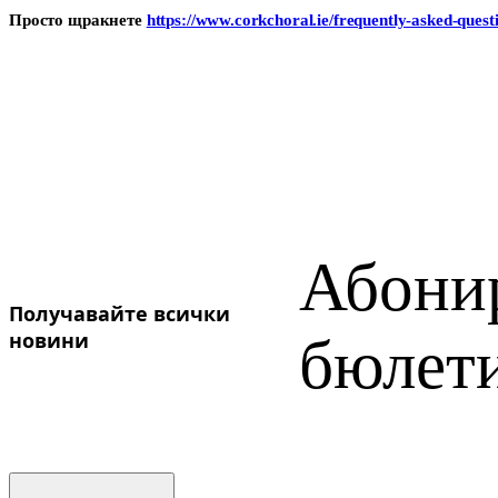
Просто щракнете
https://www.corkchoral.ie/frequently-asked-quest
Ukrainian
Абонир
Получавайте всички
новини
бюлет