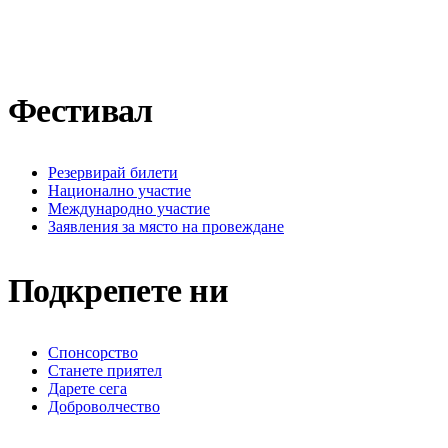
Последвайте ни във Facebook
Последвайте ни в X / Twitter
Последвайте ни в Instagram
Последвайте ни в YouTube
Последвайте ни в TikTok
Фестивал
Резервирай билети
Национално участие
Международно участие
Заявления за място на провеждане
Подкрепете ни
Спонсорство
Станете приятел
Дарете сега
Доброволчество