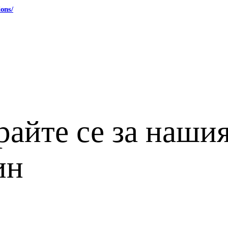
ions/
айте се за наши
ин