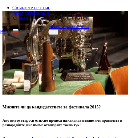
Свържете се с нас
info@corkchoral.ie
📞 0214215125
Резервирай билети
Bulgarian
Вход
а
English
Czech
Danish
German
Greek
Spanish
Estonian
French
Мислите ли да кандидатствате за фестивала 2015?
Hungarian
Italian
Ако имате въпроси относно процеса на кандидатстване или правилата и
разпоредбите, ние имаме отговорите точно тук!
Polish
Portuguese