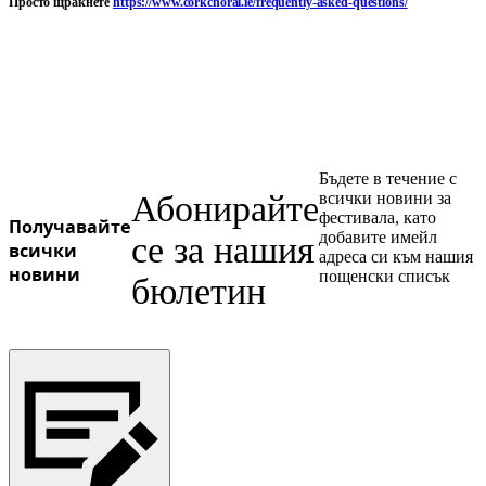
Просто щракнете
https://www.corkchoral.ie/frequently-asked-questions/
Ukrainian
Бъдете в течение с
Абонирайте
всички новини за
фестивала, като
Получавайте
добавите имейл
се за нашия
всички
адреса си към нашия
новини
пощенски списък
бюлетин