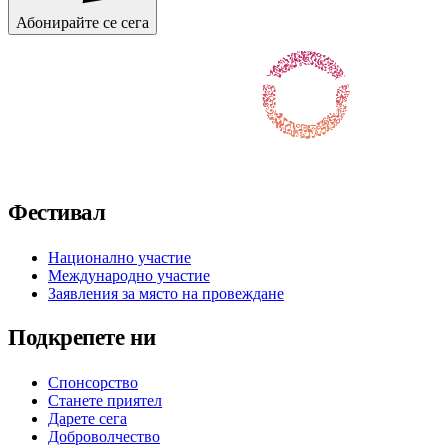
Абонирайте се сега
Последвайте ни във Facebook
Последвайте ни в X / Twitter
Последвайте ни в Instagram
Последвайте ни в YouTube
Последвайте ни в TikTok
Фестивал
Национално участие
Международно участие
Заявления за място на провеждане
Подкрепете ни
Спонсорство
Станете приятел
Дарете сега
Доброволчество