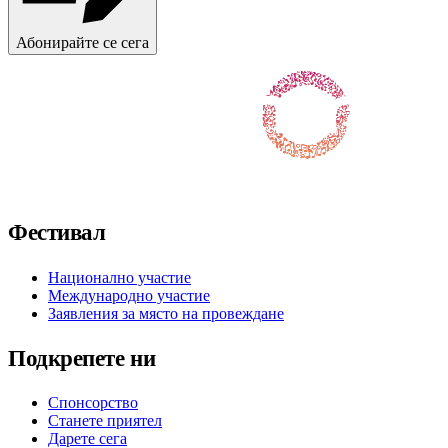
Абонирайте се сега
Последвайте ни във Facebook
Последвайте ни в X / Twitter
Последвайте ни в Instagram
Последвайте ни в YouTube
Последвайте ни в TikTok
Фестивал
Национално участие
Международно участие
Заявления за място на провеждане
Подкрепете ни
Спонсорство
Станете приятел
Дарете сега