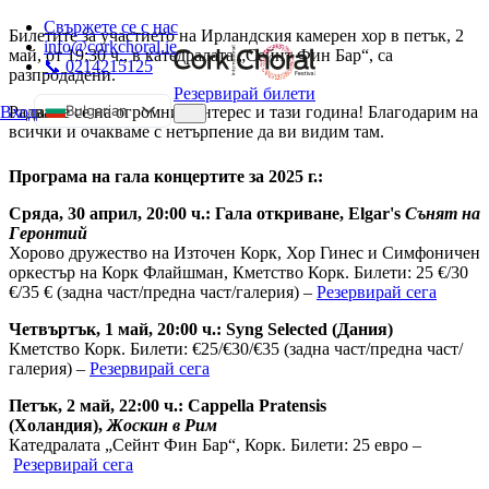
Свържете се с нас
Билетите за участието на Ирландския камерен хор в петък, 2
info@corkchoral.ie
май, от 19:30 ч., в катедралата „Сейнт Фин Бар“, са
📞 0214215125
разпродадени.
Резервирай билети
Bulgarian
Радваме се на огромния интерес и тази година! Благодарим на
Вход
а
всички и очакваме с нетърпение да ви видим там.
English
Czech
Програма на гала концертите за 2025 г.:
Danish
Сряда, 30 април, 20:00 ч.: Гала откриване, Elgar's
Сънят на
Геронтий
German
Хорово дружество на Източен Корк, Хор Гинес и Симфоничен
Greek
оркестър на Корк Флайшман, Кметство Корк. Билети: 25 €/30
€/35 € (задна част/предна част/галерия) –
Резервирай сега
Spanish
Четвъртък, 1 май, 20:00 ч.: Syng Selected (Дания)
Estonian
Кметство Корк. Билети: €25/€30/€35 (задна част/предна част/
French
галерия) –
Резервирай сега
Hungarian
Петък, 2 май, 22:00 ч.: Cappella Pratensis
Italian
(Холандия),
Жоскин в Рим
Катедралата „Сейнт Фин Бар“, Корк. Билети: 25 евро –
Polish
Резервирай сега
Portuguese