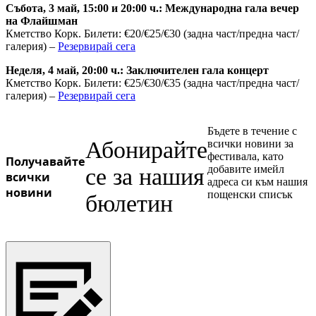
Събота, 3 май, 15:00 и 20:00 ч.: Международна гала вечер
Ukrainian
на Флайшман
Кметство Корк. Билети: €20/€25/€30 (задна част/предна част/
галерия) –
Резервирай сега
Неделя, 4 май, 20:00 ч.: Заключителен гала концерт
Кметство Корк. Билети: €25/€30/€35 (задна част/предна част/
галерия) –
Резервирай сега
Бъдете в течение с
Абонирайте
всички новини за
фестивала, като
Получавайте
добавите имейл
се за нашия
всички
адреса си към нашия
новини
пощенски списък
бюлетин