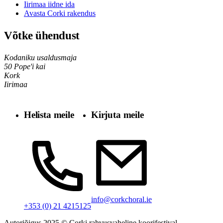
Iirimaa iidne ida
Avasta Corki rakendus
Võtke ühendust
Kodaniku usaldusmaja
50 Pope'i kai
Kork
Iirimaa
Helista meile
Kirjuta meile
info@corkchoral.ie
+353 (0) 21 4215125
Autoriõigus 2025 © Corki rahvusvaheline koorifestival