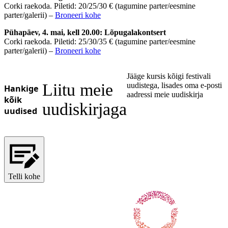
Corki raekoda. Piletid: 20/25/30 € (tagumine parter/eesmine
Ukrainian
parter/galerii) –
Broneeri kohe
Pühapäev, 4. mai, kell 20.00: Lõpugalakontsert
Corki raekoda. Piletid: 25/30/35 € (tagumine parter/eesmine
parter/galerii) –
Broneeri kohe
Jääge kursis kõigi festivali
Liitu meie
uudistega, lisades oma e-posti
Hankige
aadressi meie uudiskirja
kõik
uudiskirjaga
uudised
Telli kohe