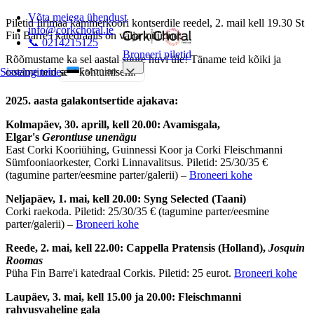
Võta meiega ühendust
Piletid Iirimaa kammerkoori kontserdile reedel, 2. mail kell 19.30 St
info@corkchoral.ie
Fin Barre'i katedraalis on välja müüdud.
📞 0214215125
Broneeri piletid
Rõõmustame ka sel aastal suure huvi üle! Täname teid kõiki ja
Estonian
ootame teid seal kohtumiseni.
Sisselogimine
a
English
2025. aasta galakontsertide ajakava:
Bulgarian
Kolmapäev, 30. aprill, kell 20.00: Avamisgala,
Czech
Elgar's
Gerontiuse unenägu
East Corki Kooriühing, Guinnessi Koor ja Corki Fleischmanni
Danish
Sümfooniaorkester, Corki Linnavalitsus. Piletid: 25/30/35 €
German
(tagumine parter/eesmine parter/galerii) –
Broneeri kohe
Greek
Neljapäev, 1. mai, kell 20.00: Syng Selected (Taani)
Corki raekoda. Piletid: 25/30/35 € (tagumine parter/eesmine
Spanish
parter/galerii) –
Broneeri kohe
French
Reede, 2. mai, kell 22.00: Cappella Pratensis (Holland),
Josquin
Hungarian
Roomas
Italian
Püha Fin Barre'i katedraal Corkis. Piletid: 25 eurot.
Broneeri kohe
Polish
Laupäev, 3. mai, kell 15.00 ja 20.00: Fleischmanni
rahvusvaheline gala
Portuguese