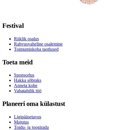
Jälgi meid Facebookis
Jälgi meid X-is / Twitteris
Jälgi meid Instagramis
Jälgi meid Youtube'is
Jälgi meid TikTokis
Festival
Riiklik osalus
Rahvusvaheline osalemine
Toimumiskoha taotlused
Toeta meid
Sponsorlus
Hakka sõbraks
Anneta kohe
Vabatahtlik töö
Planeeri oma külastust
Ligipääsetavus
Majutus
Toidu- ja joogirada