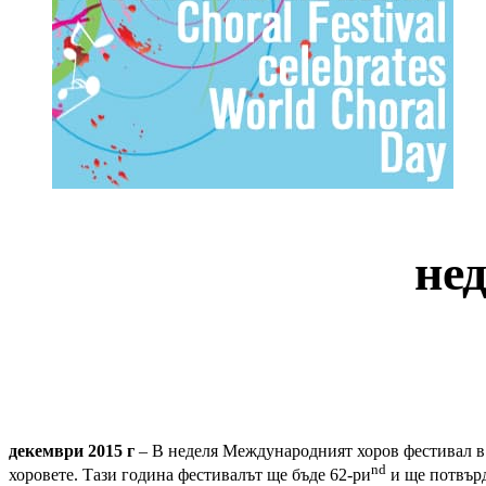
нед
декември 2015 г
– В неделя Международният хоров фестивал в К
nd
хоровете. Тази година фестивалът ще бъде 62-ри
и ще потвърд