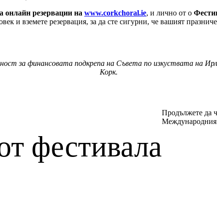
за онлайн резервации на
www.corkchoral.ie
, и лично от о
Фестив
век и вземете резервация, за да сте сигурни, че вашият празниче
ст за финансовата подкрепа на Съвета по изкуствата на Ирланд
Корк.
Продължете да ч
Международния 
от фестивала