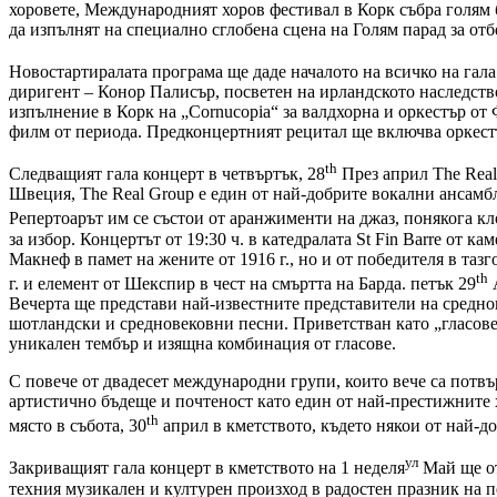
хоровете, Международният хоров фестивал в Корк събра голям бро
да изпълнят на специално сглобена сцена на Голям парад за отб
Новостартиралата програма ще даде началото на всичко на гала 
диригент – Конор Палисър, посветен на ирландското наследство,
изпълнение в Корк на „Cornucopia“ за валдхорна и оркестър о
филм от периода. Предконцертният рецитал ще включва оркестъ
th
Следващият гала концерт в четвъртък, 28
През април The Real
Швеция, The Real Group е един от най-добрите вокални ансамбл
Репертоарът им се състои от аранжименти на джаз, понякога кло
за избор. Концертът от 19:30 ч. в катедралата St Fin Barre от
Макнеф в памет на жените от 1916 г., но и от победителя в т
th
г. и елемент от Шекспир в чест на смъртта на Барда. петък 29
А
Вечерта ще представи най-известните представители на средно
шотландски и средновековни песни. Приветстван като „гласове 
уникален тембър и изящна комбинация от гласове.
С повече от двадесет международни групи, които вече са потвъ
артистично бъдеще и почтеност като един от най-престижните х
th
място в събота, 30
април в кметството, където някои от най-д
ул
Закриващият гала концерт в кметството на 1 неделя
Май ще от
техния музикален и културен произход в радостен празник на п