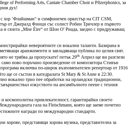
 of Performing Arts, Cantate Chamber Choir и Pfizerphonics, за
дния дух!
 с хор ’Флайшман“ и симфоничен оркестър на CIT CSM,
ркестър от Джералд Финци със солист Робин Тричлер и първото
а и сюита „Mise Éire“ от Шон О' Риада, заедно с придружаващ
емонстрирайки невероятните си вокални таланти. Базирана в
шеметяващи аранжименти и завладяваща публика по целия свят.
th
ято не трябва да пропускате! петък 29
Април ще ви разглези
 не само ново поръчано произведение от композитора Стивън
а програма включва по-широк възпоменателен репертоар от 1916
о ще се състои в катедралата St Mary & St Anne в 22:30.
елно вокално трио пее обработки на ирландски традиционни,
 усъвършенствал изкуството на ансамбълното пеене с техния
рт и космополитна привлекателност, гарантирайки своето
еждународната гала на Fleischmann, която ще заеме почетно
престижните награди по международни стандарти.
и хорове, представящи хорова музика, представителна за