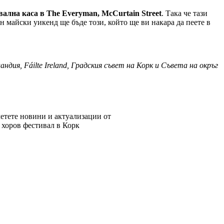
ална каса в The Everyman, McCurtain Street
. Така че тази
н майски уикенд ще бъде този, който ще ви накара да пеете в
ия, Fáilte Ireland, Градския съвет на Корк и Съвета на окръг
етете новини и актуализации от
хоров фестивал в Корк