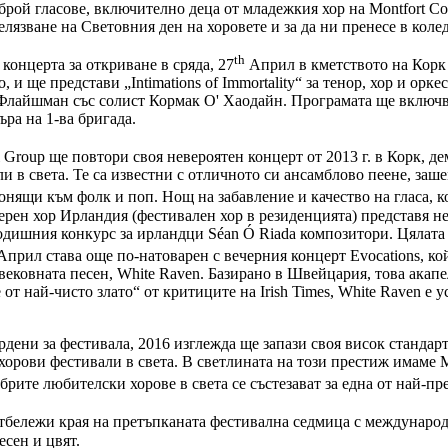
й гласове, включително деца от младежкия хор на Montfort College
елязване на Световния ден на хоровете и за да ни пренесе в коле
th
концерта за откриване в сряда, 27
Април в кметството на Корк
 и ще представи „Intimations of Immortality“ за тенор, хор и о
т Флайшман със солист Кормак О' Хаодайн. Програмата ще включв
ра на 1-ва бригада.
 Group ще повтори своя невероятен концерт от 2013 г. в Корк, д
и в света. Те са известни с отличното си ансамблово пеене, за
нящи към фолк и поп. Нощ на забавление и качество на гласа, ко
 камерен хор Ирландия (фестивален хор в резиденцията) представя
азгодишния конкурс за ирландци Séan Ó Riada композитори. Цялат
прил става още по-натоварен с вечерния концерт Evocations, койт
вековната песен, White Raven. Базирано в Швейцария, това акап
от най-чисто злато“ от критиците на Irish Times, White Raven е
рдени за фестивала, 2016 изглежда ще запази своя висок станда
орови фестивали в света. В светлината на този престиж имаме М
обрите любителски хорове в света се състезават за една от най-
бележи края на претъпканата фестивална седмица с международн
есен и цвят.