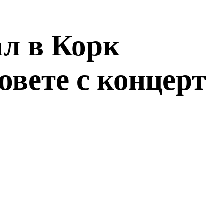
л в Корк
овете с концерт