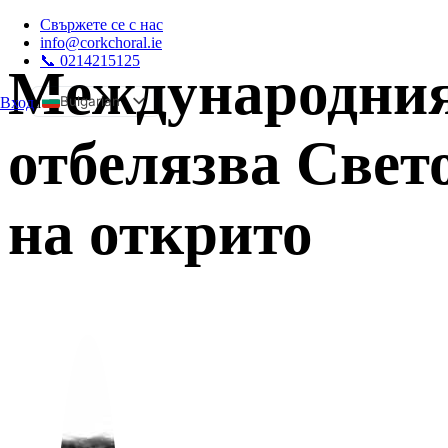
Свържете се с нас
info@corkchoral.ie
📞 0214215125
Международния
Bulgarian
Вход
а
English
отбелязва Свето
Czech
Danish
на открито
German
Greek
Spanish
Estonian
French
Hungarian
Italian
Polish
Portuguese