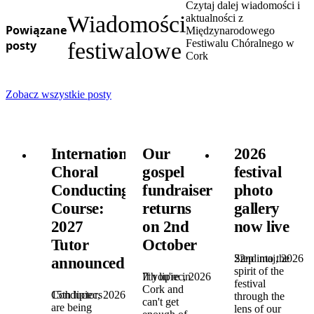
Czytaj dalej wiadomości i
Wiadomości
aktualności z
Powiązane
Międzynarodowego
Festiwalu Chóralnego w
posty
festiwalowe
Cork
Zobacz wszystkie posty
International
Our
2026
Choral
gospel
festival
Conducting
fundraiser
photo
Course:
returns
gallery
2027
on 2nd
now live
Tutor
October
22nd maj, 2026
Step into the
announced!
spirit of the
7th lipiec, 2026
If you're in
festival
Cork and
15th lipiec, 2026
Conductors
through the
can't get
are being
lens of our