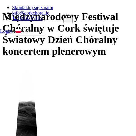
Skontaktuj się z nami
info@corkchoral.ie
Międzynarodowy Festiwal
📞 0214215125
Chóralny w Cork świętuje
Polish
Login
A
Światowy Dzień Chóralny
English
koncertem plenerowym
Bulgarian
Czech
Danish
German
Greek
Spanish
Estonian
French
Hungarian
Italian
Portuguese