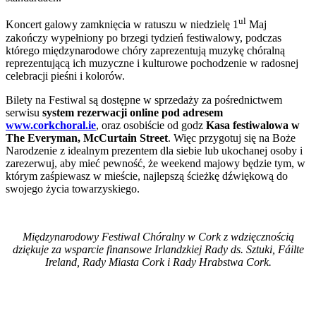
ul
Koncert galowy zamknięcia w ratuszu w niedzielę 1
Maj
zakończy wypełniony po brzegi tydzień festiwalowy, podczas
którego międzynarodowe chóry zaprezentują muzykę chóralną
reprezentującą ich muzyczne i kulturowe pochodzenie w radosnej
celebracji pieśni i kolorów.
Bilety na Festiwal są dostępne w sprzedaży za pośrednictwem
serwisu
system rezerwacji online pod adresem
www.corkchoral.ie
, oraz osobiście od godz
Kasa festiwalowa w
The Everyman, McCurtain Street
. Więc przygotuj się na Boże
Narodzenie z idealnym prezentem dla siebie lub ukochanej osoby i
zarezerwuj, aby mieć pewność, że weekend majowy będzie tym, w
którym zaśpiewasz w mieście, najlepszą ścieżkę dźwiękową do
swojego życia towarzyskiego.
Międzynarodowy Festiwal Chóralny w Cork z wdzięcznością
dziękuje za wsparcie finansowe Irlandzkiej Rady ds. Sztuki, Fáilte
Ireland, Rady Miasta Cork i Rady Hrabstwa Cork.