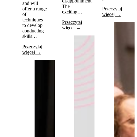
disappointment.
and will
The
offer a range
Przeczytaj
exciting…
of
więcej →
techniques
Przeczytaj
to develop
więcej →
conducting
skills…
Przeczytaj
więcej →