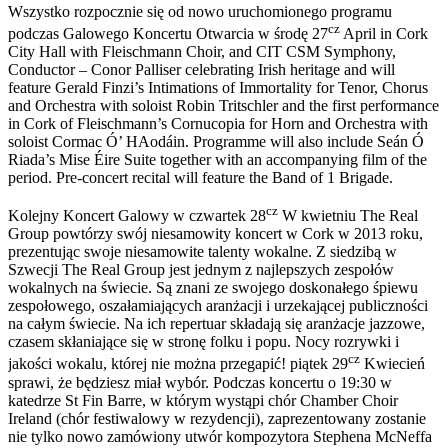
Wszystko rozpocznie się od nowo uruchomionego programu
cz
podczas Galowego Koncertu Otwarcia w środę 27
April in Cork
City Hall with Fleischmann Choir, and CIT CSM Symphony,
Conductor – Conor Palliser celebrating Irish heritage and will
feature Gerald Finzi’s Intimations of Immortality for Tenor, Chorus
and Orchestra with soloist Robin Tritschler and the first performance
in Cork of Fleischmann’s Cornucopia for Horn and Orchestra with
soloist Cormac Ó’ HAodáin. Programme will also include Seán Ó
Riada’s Mise Éire Suite together with an accompanying film of the
period. Pre-concert recital will feature the Band of 1 Brigade.
cz
Kolejny Koncert Galowy w czwartek 28
W kwietniu The Real
Group powtórzy swój niesamowity koncert w Cork w 2013 roku,
prezentując swoje niesamowite talenty wokalne. Z siedzibą w
Szwecji The Real Group jest jednym z najlepszych zespołów
wokalnych na świecie. Są znani ze swojego doskonałego śpiewu
zespołowego, oszałamiających aranżacji i urzekającej publiczności
na całym świecie. Na ich repertuar składają się aranżacje jazzowe,
czasem skłaniające się w stronę folku i popu. Nocy rozrywki i
cz
jakości wokalu, której nie można przegapić! piątek 29
Kwiecień
sprawi, że będziesz miał wybór. Podczas koncertu o 19:30 w
katedrze St Fin Barre, w którym wystąpi chór Chamber Choir
Ireland (chór festiwalowy w rezydencji), zaprezentowany zostanie
nie tylko nowo zamówiony utwór kompozytora Stephena McNeffa