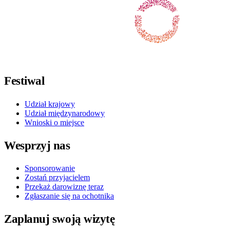
Obserwuj nas na Facebooku
Obserwuj nas na X / Twitterze
Obserwuj nas na Instagramie
Obserwuj nas na Youtube
Obserwuj nas na TikToku
Festiwal
Udział krajowy
Udział międzynarodowy
Wnioski o miejsce
Wesprzyj nas
Sponsorowanie
Zostań przyjacielem
Przekaż darowiznę teraz
Zgłaszanie się na ochotnika
Zaplanuj swoją wizytę