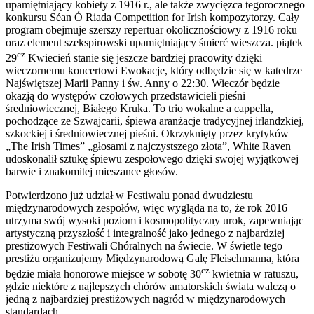
upamiętniający kobiety z 1916 r., ale także zwycięzca tegorocznego
konkursu Séan Ó Riada Competition for Irish kompozytorzy. Cały
program obejmuje szerszy repertuar okolicznościowy z 1916 roku
oraz element szekspirowski upamiętniający śmierć wieszcza. piątek
cz
29
Kwiecień stanie się jeszcze bardziej pracowity dzięki
wieczornemu koncertowi Ewokacje, który odbędzie się w katedrze
Najświętszej Marii Panny i św. Anny o 22:30. Wieczór będzie
okazją do występów czołowych przedstawicieli pieśni
średniowiecznej, Białego Kruka. To trio wokalne a cappella,
pochodzące ze Szwajcarii, śpiewa aranżacje tradycyjnej irlandzkiej,
szkockiej i średniowiecznej pieśni. Okrzyknięty przez krytyków
„The Irish Times” „głosami z najczystszego złota”, White Raven
udoskonalił sztukę śpiewu zespołowego dzięki swojej wyjątkowej
barwie i znakomitej mieszance głosów.
Potwierdzono już udział w Festiwalu ponad dwudziestu
międzynarodowych zespołów, więc wygląda na to, że rok 2016
utrzyma swój wysoki poziom i kosmopolityczny urok, zapewniając
artystyczną przyszłość i integralność jako jednego z najbardziej
prestiżowych Festiwali Chóralnych na świecie. W świetle tego
prestiżu organizujemy Międzynarodową Galę Fleischmanna, która
cz
będzie miała honorowe miejsce w sobotę 30
kwietnia w ratuszu,
gdzie niektóre z najlepszych chórów amatorskich świata walczą o
jedną z najbardziej prestiżowych nagród w międzynarodowych
standardach.