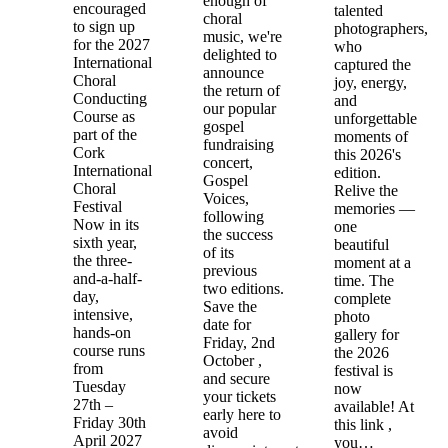
enough of
encouraged
talented
choral
to sign up
photographers,
music, we're
for the 2027
who
delighted to
International
captured the
announce
Choral
joy, energy,
the return of
Conducting
and
our popular
Course as
unforgettable
gospel
part of the
moments of
fundraising
Cork
this 2026's
concert,
International
edition.
Gospel
Choral
Relive the
Voices,
Festival
memories —
following
Now in its
one
the success
sixth year,
beautiful
of its
the three-
moment at a
previous
and-a-half-
time. The
two editions.
day,
complete
Save the
intensive,
photo
date for
hands-on
gallery for
Friday, 2nd
course runs
the 2026
October ,
from
festival is
and secure
Tuesday
now
your tickets
27th –
available! At
early here to
Friday 30th
this link ,
avoid
April 2027
you…