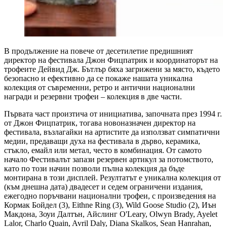
В продължение на повече от десетилетие предишният
директор на фестивала Джон Фицпатрик и координаторът на
трофеите Дейвид Дж. Бътлър бяха загрижени за място, където
безопасно и ефективно да се покаже нашата уникална
колекция от съвременни, ретро и антични национални
награди и резервни трофеи – колекция в две части.
Първата част произтича от инициатива, започната през 1994 г.
от Джон Фицпатрик, тогава новоназначен директор на
фестивала, възлагайки на артистите да използват симпатични
медии, предаващи духа на фестивала в дърво, керамика,
стъкло, емайл или метал, често в комбинация. От самото
начало Фестивалът запази резервен артикул за потомството,
като по този начин позволи пълна колекция да бъде
монтирана в този дисплей. Резултатът е уникална колекция от
(към днешна дата) двадесет и седем ограничени издания,
ежегодно поръчвани национални трофеи, с произведения на
Кормак Бойдел (3), Eithne Ring (3), Wild Goose Studio (2), Иън
Макдона, Зоуи Далтън, Айслинг O'Leary, Olwyn Brady, Ayelet
Lalor, Charlo Quain, Avril Daly, Diana Skalkos, Sean Hanrahan,