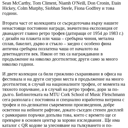
Sean McCarthy, Tom Climent, Niamh O'Neill, Don Cronin, Etain
Hickey, Colm Murphy, Siobhan Steele, Fiona Godfrey и това
години.
Втората част от колекцията се съсредоточава върху нашите
ненастоящи постоянни награди, значителна експозиция от
дванадесет главно ретро трофея (датиращи от 1954 до 1983 г.)
с дизайн на плакета или чаша – сребърна чиния, метална
сплав, бакелит, дърво и стъкло – заедно с особено фина
антична сребърна позлатена чаша от началото на
деветнадесети век. Някои от тях са награждавани в
продължение на няколко десетилетия; други само за много
няколко години.
И двете колекции са били грижливо съхранявани в офиса на
фестивала и на други сигурни места в продължение на много
десетилетия; в случай на националните трофеи, от момента на
тяхното поръчване, а в случай на ретро трофеи, дори за по-
дълго. Библиотеката на MTU Cork School of Music Fleischmann
сега разполага с постоянна и специално изработена витрина с
трофеи и по-деликатни съвременни произведения, добре
осветени на нейните рафтове, докато съседен стенен дисплей
с рамкирани поръчки допълва това, което с времето ще се
превърне в основен център за хорови изследвания . Ще има
каталог с QR кодове за улесняване на тълкуването и по-