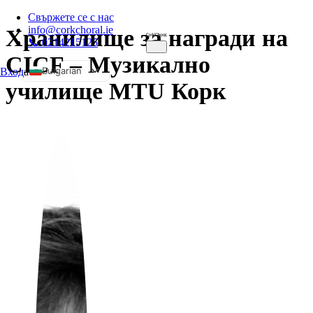
Свържете се с нас
info@corkchoral.ie
Хранилище за награди на
📞 0214215125
CICF – Музикално
Bulgarian
Вход
а
училище MTU Корк
English
Czech
Danish
German
Greek
Spanish
Estonian
French
Hungarian
Italian
Polish
Portuguese