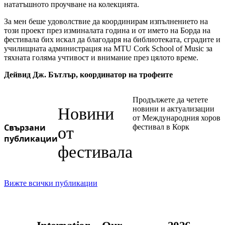
нататъшното проучване на колекцията.
За мен беше удоволствие да координирам изпълнението на
този проект през изминалата година и от името на Борда на
фестивала бих искал да благодаря на библиотеката, сградите и
училищната администрация на MTU Cork School of Music за
тяхната голяма учтивост и внимание през цялото време.
Дейвид Дж. Бътлър, координатор на трофеите
Продължете да четете
Новини
новини и актуализации
от Международния хоров
Свързани
фестивал в Корк
от
публикации
фестивала
Вижте всички публикации