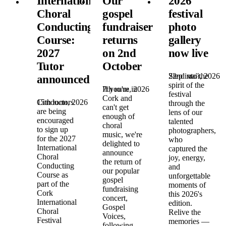
International
Our
2026
Choral
gospel
festival
Conducting
fundraiser
photo
Course:
returns
gallery
2027
on 2nd
now live
Tutor
October
22nd май, 2026
Step into the
announced!
spirit of the
7th юли, 2026
If you're in
festival
Cork and
15th юли, 2026
Conductors
through the
can't get
are being
lens of our
enough of
encouraged
talented
choral
to sign up
photographers,
music, we're
for the 2027
who
delighted to
International
captured the
announce
Choral
joy, energy,
the return of
Conducting
and
our popular
Course as
unforgettable
gospel
part of the
moments of
fundraising
Cork
this 2026's
concert,
International
edition.
Gospel
Choral
Relive the
Voices,
Festival
memories —
following