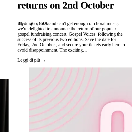
returns on 2nd October
7th Luglio, 2026
If you're in Cork and can't get enough of choral music,
we're delighted to announce the return of our popular
gospel fundraising concert, Gospel Voices, following the
success of its previous two editions. Save the date for
Friday, 2nd October , and secure your tickets early here to
avoid disappointment. The exciting…
Leggi di più →