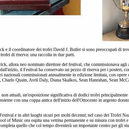
rick e il coordinatore dei trofei David J. Butler si sono preoccupati di t
rofei di riserva: una raccolta in due parti.
ck, allora neo nominato direttore del festival, che commissionava agli ar
ll'inizio, il Festival ha conservato un pezzo di riserva per i posteri, c
trofei nazionali commissionati annualmente in edizione limitata, con ope
, Charlo Quain, Avril Daly, Diana Skalkos, Sean Hanrahan, Sean McC
 non attuali, un'esposizione significativa di dodici trofei principalmente
 insieme con una coppa antica dell'inizio dell'Ottocento in argento dorato 
Festival e in altri luoghi sicuri per molti decenni; nel caso dei Trofei 
 of Music ora ospita una vetrina permanente e su misura con trofei e i p
ompleta quello che col tempo diventerà un importante centro per gli studi