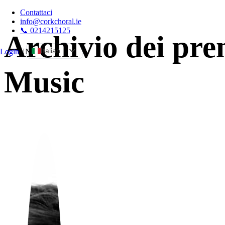
Contattaci
info@corkchoral.ie
📞 0214215125
Archivio dei pr
Italian
Login
UN
English
Music
Bulgarian
Czech
Danish
German
Greek
Spanish
Estonian
French
Hungarian
Polish
Portuguese