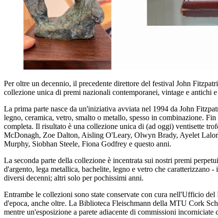
Per oltre un decennio, il precedente direttore del festival John Fitzpat
collezione unica di premi nazionali contemporanei, vintage e antichi e t
La prima parte nasce da un'iniziativa avviata nel 1994 da John Fitzpatri
legno, ceramica, vetro, smalto o metallo, spesso in combinazione. Fin da
completa. Il risultato è una collezione unica di (ad oggi) ventisette 
McDonagh, Zoe Dalton, Aisling O'Leary, Olwyn Brady, Ayelet Lalor
Murphy, Siobhan Steele, Fiona Godfrey e questo anni.
La seconda parte della collezione è incentrata sui nostri premi perpetui
d'argento, lega metallica, bachelite, legno e vetro che caratterizzano -
diversi decenni; altri solo per pochissimi anni.
Entrambe le collezioni sono state conservate con cura nell'Ufficio del 
d'epoca, anche oltre. La Biblioteca Fleischmann della MTU Cork School
mentre un'esposizione a parete adiacente di commissioni incorniciate c