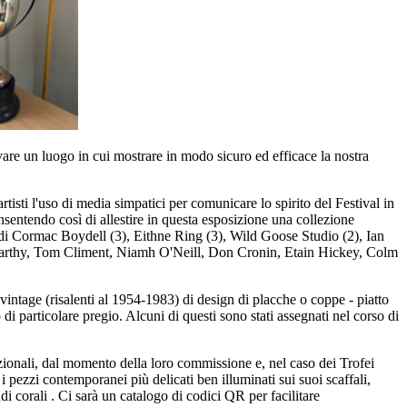
rovare un luogo in cui mostrare in modo sicuro ed efficace la nostra
tisti l'uso di media simpatici per comunicare lo spirito del Festival in
onsentendo così di allestire in questa esposizione una collezione
re di Cormac Boydell (3), Eithne Ring (3), Wild Goose Studio (2), Ian
arthy, Tom Climent, Niamh O'Neill, Don Cronin, Etain Hickey, Colm
 vintage (risalenti al 1954-1983) di design di placche o coppe - piatto
di particolare pregio. Alcuni di questi sono stati assegnati nel corso di
Nazionali, dal momento della loro commissione e, nel caso dei Trofei
ezzi contemporanei più delicati ben illuminati sui suoi scaffali,
 corali . Ci sarà un catalogo di codici QR per facilitare