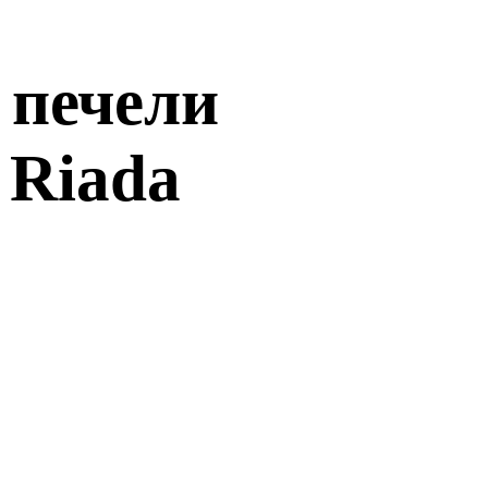
 печели
 Riada