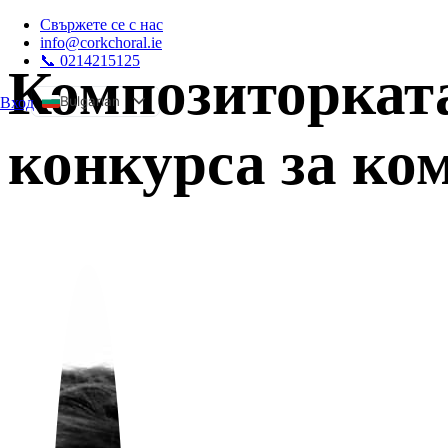
Свържете се с нас
info@corkchoral.ie
📞 0214215125
Композиторката
Bulgarian
Вход
а
English
конкурса за ко
Czech
Danish
German
Greek
Spanish
Estonian
French
Hungarian
Italian
Polish
Portuguese