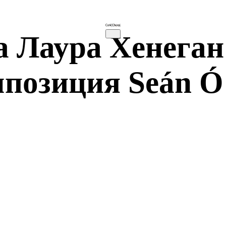
 Лаура Хенеган
мпозиция Seán Ó