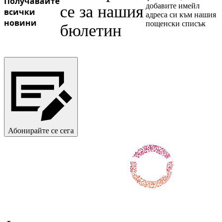
Получавайте
добавите имейл
се за нашия
всички
адреса си към нашия
новини
пощенски списък
бюлетин
Абонирайте се сега
Последвайте ни във Facebook
Последвайте ни в X / Twitter
Последвайте ни в Instagram
Последвайте ни в YouTube
Последвайте ни в TikTok