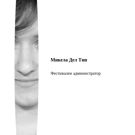
Ukrainian
Микела Дел Тин
Фестивален администратор