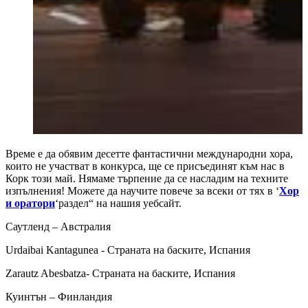
Време е да обявим десетте фантастични международни хора,
които не участват в конкурса, ще се присъединят към нас в
Корк този май. Нямаме търпение да се насладим на техните
изпълнения! Можете да научите повече за всеки от тях в ‘
Хор
и оратори
‘раздел“ на нашия уебсайт.
Саутленд – Австралия
Urdaibai Kantagunea - Страната на баските, Испания
Zarautz Abesbatza- Страната на баските, Испания
Куинтън – Финландия