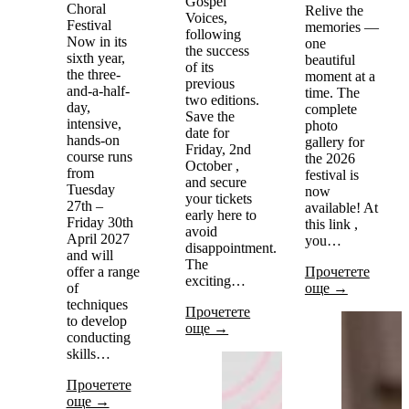
Gospel
Choral
Relive the
Voices,
Festival
memories —
following
Now in its
one
the success
sixth year,
beautiful
of its
the three-
moment at a
previous
and-a-half-
time. The
two editions.
day,
complete
Save the
intensive,
photo
date for
hands-on
gallery for
Friday, 2nd
course runs
the 2026
October ,
from
festival is
and secure
Tuesday
now
your tickets
27th –
available! At
early here to
Friday 30th
this link ,
avoid
April 2027
you…
disappointment.
and will
The
offer a range
Прочетете
exciting…
of
още →
techniques
Прочетете
to develop
още →
conducting
skills…
Прочетете
още →