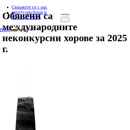
Свържете се с нас
info@corkchoral.ie
Обявени са
📞 0214215125
международните
Bulgarian
Вход
а
неконкурсни хорове за 2025
English
г.
Czech
Danish
German
Greek
Spanish
Estonian
French
Hungarian
Italian
Polish
Portuguese