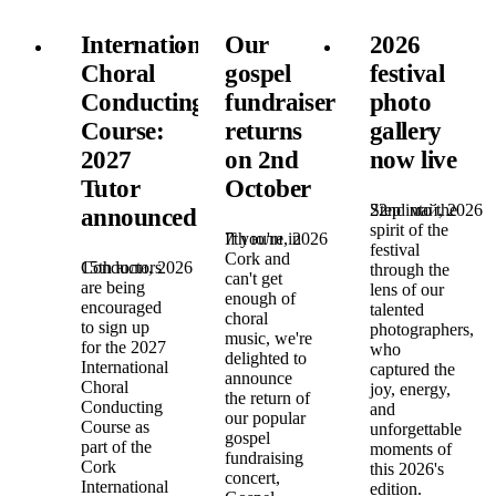
International
Our
2026
Choral
gospel
festival
Conducting
fundraiser
photo
Course:
returns
gallery
2027
on 2nd
now live
Tutor
October
22nd май, 2026
Step into the
announced!
spirit of the
7th юли, 2026
If you're in
festival
Cork and
15th юли, 2026
Conductors
through the
can't get
are being
lens of our
enough of
encouraged
talented
choral
to sign up
photographers,
music, we're
for the 2027
who
delighted to
International
captured the
announce
Choral
joy, energy,
the return of
Conducting
and
our popular
Course as
unforgettable
gospel
part of the
moments of
fundraising
Cork
this 2026's
concert,
International
edition.