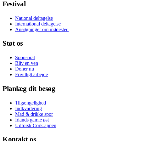
Festival
National deltagelse
International deltagelse
Ansøgninger om mødested
Støt os
Sponsorat
Bliv en ven
Doner nu
Frivilligt arbejde
Planlæg dit besøg
Tilgængelighed
Indkvartering
Mad & drikke spor
Irlands gamle øst
Udforsk Cork-appen
Kontakt os