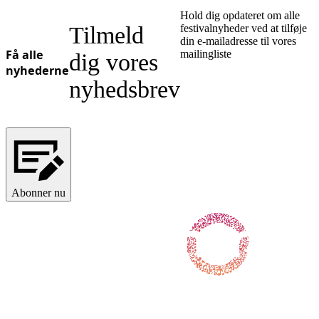
Hold dig opdateret om alle
Tilmeld
festivalnyheder ved at tilføje
din e-mailadresse til vores
Få alle
mailingliste
dig vores
nyhederne
nyhedsbrev
Abonner nu
Følg os på Facebook
Følg os på X / Twitter
Følg os på Instagram
Følg os på Youtube
Følg os på TikTok