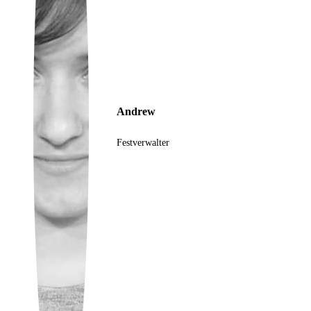
Ukrainian
Andrew
Festverwalter