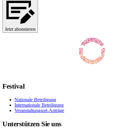
Jetzt abonnieren
Folgen Sie uns auf Facebook
Folgen Sie uns auf X / Twitter
Folgt uns auf Instagram
Folgt uns auf YouTube
Folgt uns auf TikTok
Festival
Nationale Beteiligung
Internationale Beteiligung
Veranstaltungsort-Anträge
Unterstützen Sie uns