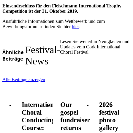
Einsendeschluss für den Fleischmann International Trophy
Competition ist der 31. Oktober 2019.
Ausführliche Informationen zum Wettbewerb und zum
Bewerbungsformular finden Sie hier
hier
.
Lesen Sie weiterhin Neuigkeiten und
Festival-
Updates vom Cork International
Ähnliche
Choral Festival.
Beiträge
News
Alle Beiträge anzeigen
International
Our
2026
Choral
gospel
festival
Conducting
fundraiser
photo
Course:
returns
gallery