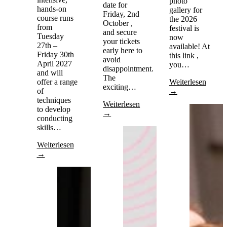
photo
date for
hands-on
gallery for
Friday, 2nd
course runs
the 2026
October ,
from
festival is
and secure
Tuesday
now
your tickets
27th –
available! At
early here to
Friday 30th
this link ,
avoid
April 2027
you…
disappointment.
and will
The
offer a range
Weiterlesen
exciting…
of
→
techniques
Weiterlesen
to develop
→
conducting
skills…
Weiterlesen
→