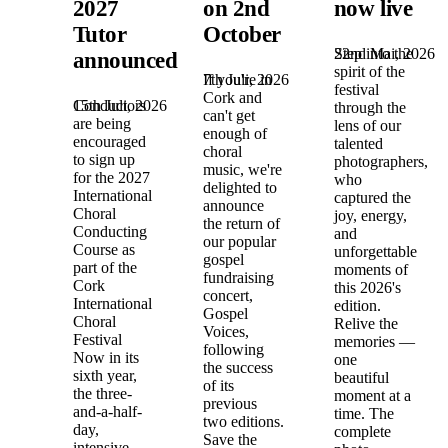
2027
on 2nd
now live
Tutor
October
22nd Mai, 2026
Step into the
announced!
spirit of the
7th Juli, 2026
If you're in
festival
Cork and
15th Juli, 2026
Conductors
through the
can't get
are being
lens of our
enough of
encouraged
talented
choral
to sign up
photographers,
music, we're
for the 2027
who
delighted to
International
captured the
announce
Choral
joy, energy,
the return of
Conducting
and
our popular
Course as
unforgettable
gospel
part of the
moments of
fundraising
Cork
this 2026's
concert,
International
edition.
Gospel
Choral
Relive the
Voices,
Festival
memories —
following
Now in its
one
the success
sixth year,
beautiful
of its
the three-
moment at a
previous
and-a-half-
time. The
two editions.
day,
complete
Save the
intensive,