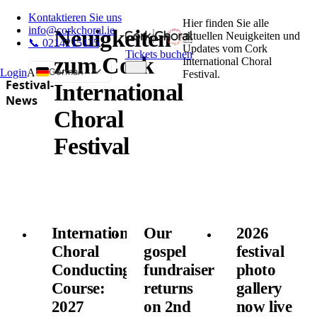
Kontaktieren Sie uns
Hier finden Sie alle
info@corkchoral.ie
Neuigkeiten
aktuellen Neuigkeiten und
📞 0214215125
Updates vom Cork
Tickets buchen
zum Cork
International Choral
German
Login
A
Festival.
Festival-
International
English
News
Choral
Bulgarian
Czech
Festival
Danish
Greek
Spanish
Estonian
International
Our
2026
French
Choral
gospel
festival
Hungarian
Conducting
fundraiser
photo
Italian
Course:
returns
gallery
Polish
2027
on 2nd
now live
Portuguese