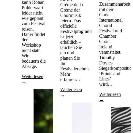
kann Rohan
Zusammenarbeit
Crème de la
Poldervaart
mit dem
Crème der
leider nicht
Cork
Chormusik
wie geplant
International
feiern. Das
zum Festival
Choral
offizielle
reisen.
Festival und
Festivalprogrammheft
Daher findet
Chamber
ist jetzt
der
Choir
erhältlich –
Workshop
Ireland
tauchen Sie
nicht statt.
veranstaltet.
ein und
Wir
Timothy
planen Sie
bedauern die
Doyles
Ihr
Absage.
Siegerkompositio
Festivalerlebnis.
‘Points and
Mehr
Weiterlesen
Lines’
erfahren…
→
wird…
Weiterlesen
Weiterlesen
→
→