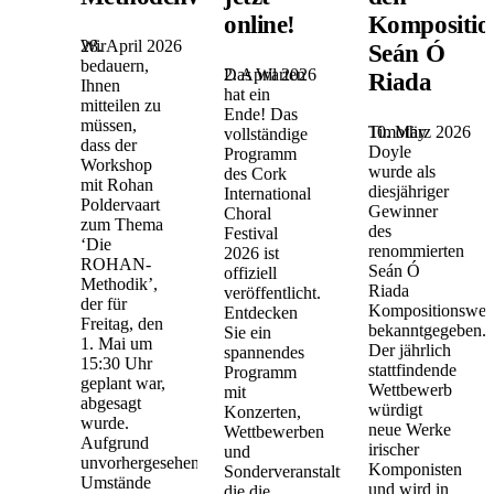
online!
Kompositio
28. April 2026
Wir
Seán Ó
bedauern,
2. April 2026
Das Warten
Riada
Ihnen
hat ein
mitteilen zu
Ende! Das
müssen,
10. März 2026
Timothy
vollständige
dass der
Doyle
Programm
Workshop
wurde als
des Cork
mit Rohan
diesjähriger
International
Poldervaart
Gewinner
Choral
zum Thema
des
Festival
‘Die
renommierten
2026 ist
ROHAN-
Seán Ó
offiziell
Methodik’,
Riada
veröffentlicht.
der für
Kompositionswet
Entdecken
Freitag, den
bekanntgegeben.
Sie ein
1. Mai um
Der jährlich
spannendes
15:30 Uhr
stattfindende
Programm
geplant war,
Wettbewerb
mit
abgesagt
würdigt
Konzerten,
wurde.
neue Werke
Wettbewerben
Aufgrund
irischer
und
unvorhergesehener
Komponisten
Sonderveranstaltungen,
Umstände
und wird in
die die