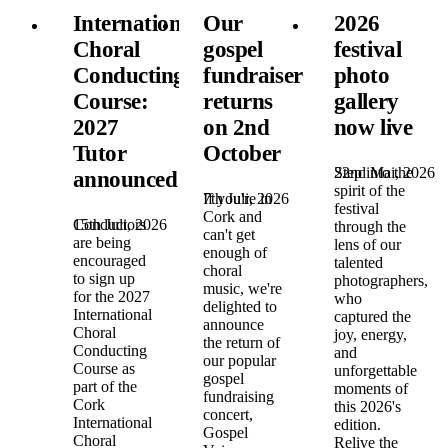
International
Our
2026
Choral
gospel
festival
Conducting
fundraiser
photo
Course:
returns
gallery
2027
on 2nd
now live
Tutor
October
22nd Mai, 2026
Step into the
announced!
spirit of the
7th Juli, 2026
If you're in
festival
Cork and
15th Juli, 2026
Conductors
through the
can't get
are being
lens of our
enough of
encouraged
talented
choral
to sign up
photographers,
music, we're
for the 2027
who
delighted to
International
captured the
announce
Choral
joy, energy,
the return of
Conducting
and
our popular
Course as
unforgettable
gospel
part of the
moments of
fundraising
Cork
this 2026's
concert,
International
edition.
Gospel
Choral
Relive the