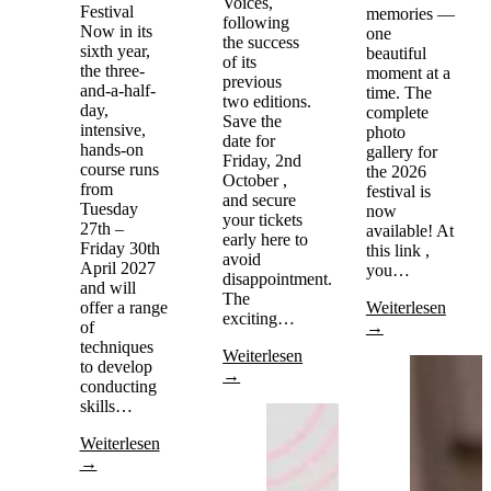
Voices,
Festival
memories —
following
Now in its
one
the success
sixth year,
beautiful
of its
the three-
moment at a
previous
and-a-half-
time. The
two editions.
day,
complete
Save the
intensive,
photo
date for
hands-on
gallery for
Friday, 2nd
course runs
the 2026
October ,
from
festival is
and secure
Tuesday
now
your tickets
27th –
available! At
early here to
Friday 30th
this link ,
avoid
April 2027
you…
disappointment.
and will
The
offer a range
Weiterlesen
exciting…
of
→
techniques
Weiterlesen
to develop
→
conducting
skills…
Weiterlesen
→