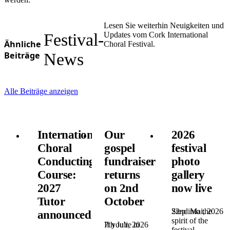
Lesen Sie weiterhin Neuigkeiten und
Festival-
Updates vom Cork International
Ähnliche
Choral Festival.
Beiträge
News
Alle Beiträge anzeigen
International
Our
2026
Choral
gospel
festival
Conducting
fundraiser
photo
Course:
returns
gallery
2027
on 2nd
now live
Tutor
October
22nd Mai, 2026
Step into the
announced!
spirit of the
7th Juli, 2026
If you're in
festival