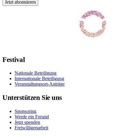
Jetzt abonnieren
Folgen Sie uns auf Facebook
Folgen Sie uns auf X / Twitter
Folgt uns auf Instagram
Folgt uns auf YouTube
Folgt uns auf TikTok
Festival
Nationale Beteiligung
Internationale Beteiligung
Veranstaltungsort-Anträge
Unterstützen Sie uns
Sponsoring
Werde ein Freund
Jetzt spenden
Freiwilligenarbeit