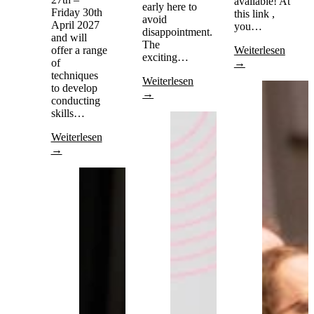
available! At
early here to
Friday 30th
this link ,
avoid
April 2027
you…
disappointment.
and will
The
offer a range
Weiterlesen
exciting…
of
→
techniques
Weiterlesen
to develop
→
conducting
skills…
Weiterlesen
→