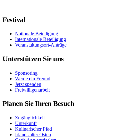
Folgen Sie uns auf Facebook
Folgen Sie uns auf X / Twitter
Folgt uns auf Instagram
Folgt uns auf YouTube
Folgt uns auf TikTok
Festival
Nationale Beteiligung
Internationale Beteiligung
Veranstaltungsort-Anträge
Unterstützen Sie uns
Sponsoring
Werde ein Freund
Jetzt spenden
Freiwilligenarbeit
Planen Sie Ihren Besuch
Zugänglichkeit
Unterkunft
Kulinarischer Pfad
Irlands alter Osten