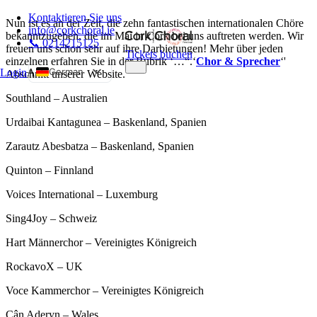
Kontaktieren Sie uns
Nun ist es an der Zeit, die zehn fantastischen internationalen Chöre
info@corkchoral.ie
bekanntzugeben, die im Mai in Cork bei uns auftreten werden. Wir
📞 0214215125
freuen uns schon sehr auf ihre Darbietungen! Mehr über jeden
Tickets buchen
einzelnen erfahren Sie in der Rubrik ‘…“.‘
Chor & Sprecher
‘'
German
Login
A
Abschnitt unserer Website.
English
Southland – Australien
Bulgarian
Urdaibai Kantagunea – Baskenland, Spanien
Czech
Zarautz Abesbatza – Baskenland, Spanien
Danish
Quinton – Finnland
Greek
Spanish
Voices International – Luxemburg
Estonian
Sing4Joy – Schweiz
French
Hart Männerchor – Vereinigtes Königreich
Hungarian
RockavoX – UK
Italian
Voce Kammerchor – Vereinigtes Königreich
Polish
Cân Aderyn – Wales
Portuguese