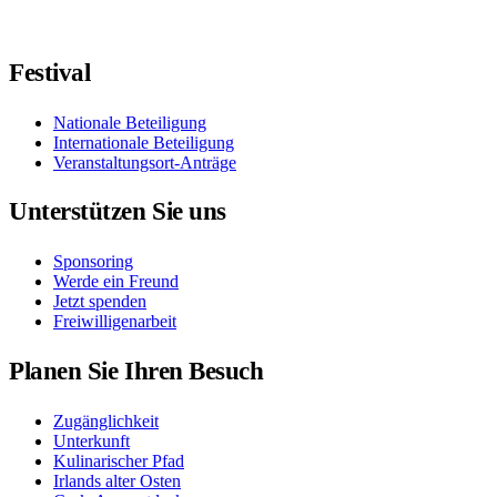
Folgen Sie uns auf Facebook
Folgen Sie uns auf X / Twitter
Folgt uns auf Instagram
Folgt uns auf YouTube
Folgt uns auf TikTok
Festival
Nationale Beteiligung
Internationale Beteiligung
Veranstaltungsort-Anträge
Unterstützen Sie uns
Sponsoring
Werde ein Freund
Jetzt spenden
Freiwilligenarbeit
Planen Sie Ihren Besuch
Zugänglichkeit
Unterkunft
Kulinarischer Pfad
Irlands alter Osten