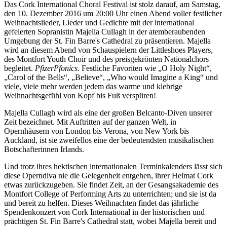
Das Cork International Choral Festival ist stolz darauf, am Samstag,
Ukrainian
den 10. Dezember 2016 um 20:00 Uhr einen Abend voller festlicher
Weihnachtslieder, Lieder und Gedichte mit der international
gefeierten Sopranistin Majella Cullagh in der atemberaubenden
Umgebung der St. Fin Barre's Cathedral zu präsentieren. Majella
wird an diesem Abend von Schauspielern der Littleshoes Players,
des Montfort Youth Choir und des preisgekrönten Nationalchors
begleitet.
PfizerPfonics
. Festliche Favoriten wie „O Holy Night“,
„Carol of the Bells“, „Believe“, „Who would Imagine a King“ und
viele, viele mehr werden jedem das warme und klebrige
Weihnachtsgefühl von Kopf bis Fuß verspüren!
Majella Cullagh wird als eine der großen Belcanto-Diven unserer
Zeit bezeichnet. Mit Auftritten auf der ganzen Welt, in
Opernhäusern von London bis Verona, von New York bis
Auckland, ist sie zweifellos eine der bedeutendsten musikalischen
Botschafterinnen Irlands.
Und trotz ihres hektischen internationalen Terminkalenders lässt sich
diese Operndiva nie die Gelegenheit entgehen, ihrer Heimat Cork
etwas zurückzugeben. Sie findet Zeit, an der Gesangsakademie des
Montfort College of Performing Arts zu unterrichten; und sie ist da
und bereit zu helfen. Dieses Weihnachten findet das jährliche
Spendenkonzert von Cork International in der historischen und
prächtigen St. Fin Barre's Cathedral statt, wobei Majella bereit und