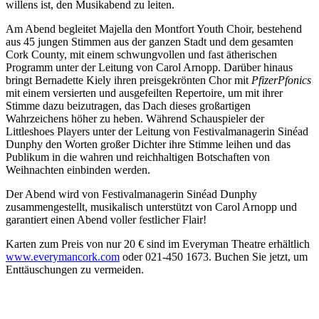
willens ist, den Musikabend zu leiten.
Am Abend begleitet Majella den Montfort Youth Choir, bestehend
aus 45 jungen Stimmen aus der ganzen Stadt und dem gesamten
Cork County, mit einem schwungvollen und fast ätherischen
Programm unter der Leitung von Carol Arnopp. Darüber hinaus
bringt Bernadette Kiely ihren preisgekrönten Chor mit
PfizerPfonics
mit einem versierten und ausgefeilten Repertoire, um mit ihrer
Stimme dazu beizutragen, das Dach dieses großartigen
Wahrzeichens höher zu heben. Während Schauspieler der
Littleshoes Players unter der Leitung von Festivalmanagerin Sinéad
Dunphy den Worten großer Dichter ihre Stimme leihen und das
Publikum in die wahren und reichhaltigen Botschaften von
Weihnachten einbinden werden.
Der Abend wird von Festivalmanagerin Sinéad Dunphy
zusammengestellt, musikalisch unterstützt von Carol Arnopp und
garantiert einen Abend voller festlicher Flair!
Karten zum Preis von nur 20 € sind im Everyman Theatre erhältlich
www.everymancork.com
oder 021-450 1673. Buchen Sie jetzt, um
Enttäuschungen zu vermeiden.