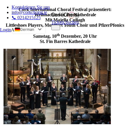
Kontaktieren Sie uns
Cork International Choral Festival präsentiert:
info@corkchoral.ie
Weihnachten in der Kathedrale
📞 0214215125
Mit Majella Cullagh
Tickets buchen
Littleshoes Players, Montfort Youth Choir und PfizerPfonics
German
Login
A
th
Samstag, 10
Dezember, 20 Uhr
English
St. Fin Barres Kathedrale
Bulgarian
Czech
Danish
Greek
Spanish
Estonian
French
Hungarian
Italian
Polish
Portuguese