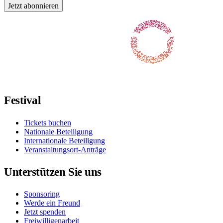
Jetzt abonnieren
Folgen Sie uns auf Facebook
Folgen Sie uns auf X / Twitter
Folgt uns auf Instagram
Folgt uns auf YouTube
Folgt uns auf TikTok
Festival
Tickets buchen
Nationale Beteiligung
Internationale Beteiligung
Veranstaltungsort-Anträge
Unterstützen Sie uns
Sponsoring
Werde ein Freund
Jetzt spenden
Freiwilligenarbeit