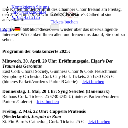
Kontaktieren Sie uns
Die Karten für den Auftritt des Chamber Choir Ireland am Freitag,
info@corkchoral.ie
den 2. Mai um 19:30 Uhr in der St Fin Barre's Cathedral sind
📞 0214215125
ausverkauft.
Tickets buchen
German
Wir freuen uns auch dieses Jahr wieder über das überwältigende
Login
A
Interesse! Wir danken Ihnen allen und freuen uns darauf, Sie dort zu
English
sehen.
Bulgarian
Programm der Galakonzerte 2025:
Czech
Mittwoch, 30. April, 20 Uhr: Eröffnungsgala, Elgar's
Der
Danish
Traum des Gerontius
Greek
East Cork Choral Society, Guinness Choir & Cork Fleischmann
Symphony Orchestra, Cork City Hall. Tickets: 25 €/30 €/35 €
Spanish
(hinteres Parkett/vorderes Parkett/Galerie) –
Jetzt buchen
Estonian
Donnerstag, 1. Mai, 20 Uhr: Syng Selected (Dänemark)
French
Rathaus Cork. Tickets: 25 €/30 €/35 € (hinteres Parterre/vorderes
Parterre/Galerie) –
Jetzt buchen
Hungarian
Italian
Freitag, 2. Mai, 22 Uhr: Cappella Pratensis
(Niederlande),
Josquin in Rom
Polish
St. Fin Barre's Cathedral, Cork. Tickets: 25 € –
Jetzt buchen
Portuguese