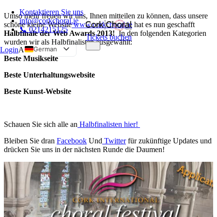
Kontaktieren Sie uns
Umso mehr freuen wir uns, Ihnen mitteilen zu können, dass unsere
info@corkchoral.ie
schöne kleine Website
www.corkchoral.ie
hat es nun geschafft
📞 0214215125
Halbfinale der Web Awards 2013!
In den folgenden Kategorien
Tickets buchen
wurden wir als Halbfinalisten ausgewählt:
German
Login
A
Beste Musikseite
English
Beste Unterhaltungswebsite
Bulgarian
Czech
Beste Kunst-Website
Danish
Greek
Schauen Sie sich alle an
Halbfinalisten hier!
Spanish
Bleiben Sie dran
Facebook
Und
Twitter
für zukünftige Updates und
Estonian
drücken Sie uns in der nächsten Runde die Daumen!
French
Hungarian
Italian
Polish
Portuguese