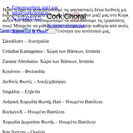
Επικοινωνήστε μαζί μας
Ήρθε η ώρα να ανακοινώσουμε τις φανταστικές δέκα διεθνείς μη
info@corkchoral.ie
διαγωνιστικές χορωδίες που θα συμμετάσχουν μαζί μας στο Κορκ
📞 0214215125
αυτόν τον Μάιο. Ανυπομονούμε να απολαύσουμε τις εμφανίσεις
Κράτηση εισιτηρίων
τους! Μπορείτε να μάθετε περισσότερα για την καθεμία από αυτές
Greek
Σύνδεση
ένα
στο ‘
Χορωδία & Ομιλητές
‘'ενότητα του ιστότοπού μας.
English
Σάουθλαντ – Αυστραλία
Bulgarian
Urdaibai Kantagunea - Χώρα των Βάσκων, Ισπανία
Czech
Zarautz Abesbatza- Χώρα των Βάσκων, Ισπανία
Danish
Κουίντον – Φινλανδία
German
Spanish
Διεθνείς Φωνές – Λουξεμβούργο
Estonian
Sing4Joy – Ελβετία
French
Ανδρική Χορωδία Φωνής Hart – Ηνωμένο Βασίλειο
Hungarian
RockavoX – Ηνωμένο Βασίλειο
Italian
Χορωδία Δωματίου Φωνής – Ηνωμένο Βασίλειο
Polish
Καν Άντεριν – Ουαλία
Portuguese