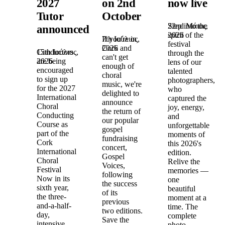
2027
on 2nd
now live
Tutor
October
22nd Μάιος,
Step into the
announced!
2026
spirit of the
7th Ιούλιος,
If you're in
festival
2026
Cork and
15th Ιούλιος,
Conductors
through the
can't get
2026
are being
lens of our
enough of
encouraged
talented
choral
to sign up
photographers,
music, we're
for the 2027
who
delighted to
International
captured the
announce
Choral
joy, energy,
the return of
Conducting
and
our popular
Course as
unforgettable
gospel
part of the
moments of
fundraising
Cork
this 2026's
concert,
International
edition.
Gospel
Choral
Relive the
Voices,
Festival
memories —
following
Now in its
one
the success
sixth year,
beautiful
of its
the three-
moment at a
previous
and-a-half-
time. The
two editions.
day,
complete
Save the
intensive,
photo