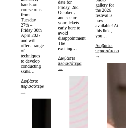
date for
hands-on
gallery for
Friday, 2nd
course runs
the 2026
October ,
from
festival is
and secure
Tuesday
now
your tickets
27th –
available! At
early here to
Friday 30th
this link ,
avoid
April 2027
you…
disappointment.
and will
The
offer a range
Διαβάστε
exciting…
of
περισσότερα
techniques
→
Διαβάστε
to develop
περισσότερα
conducting
→
skills…
Διαβάστε
περισσότερα
→