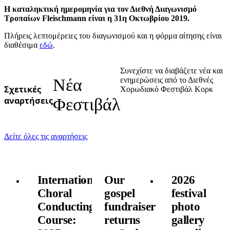
Η καταληκτική ημερομηνία για τον Διεθνή Διαγωνισμό
Τροπαίων Fleischmann είναι η 31η Οκτωβρίου 2019.
Πλήρεις λεπτομέρειες του διαγωνισμού και η φόρμα αίτησης είναι
διαθέσιμα
εδώ
.
Συνεχίστε να διαβάζετε νέα και
Νέα
ενημερώσεις από το Διεθνές
Σχετικές
Χορωδιακό Φεστιβάλ Κορκ
αναρτήσεις
Φεστιβάλ
Δείτε όλες τις αναρτήσεις
International
Our
2026
Choral
gospel
festival
Conducting
fundraiser
photo
Course:
returns
gallery