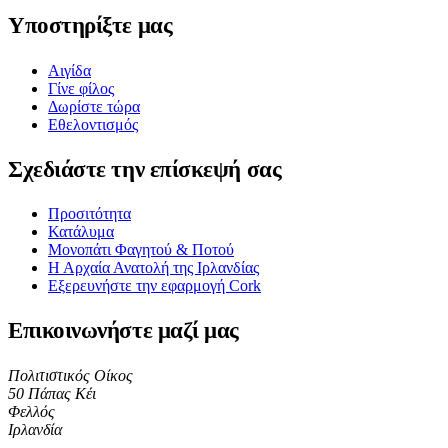
Υποστηρίξτε μας
Αιγίδα
Γίνε φίλος
Δωρίστε τώρα
Εθελοντισμός
Σχεδιάστε την επίσκεψή σας
Προσιτότητα
Κατάλυμα
Μονοπάτι Φαγητού & Ποτού
Η Αρχαία Ανατολή της Ιρλανδίας
Εξερευνήστε την εφαρμογή Cork
Επικοινωνήστε μαζί μας
Πολιτιστικός Οίκος
50 Πάπας Κέι
Φελλός
Ιρλανδία